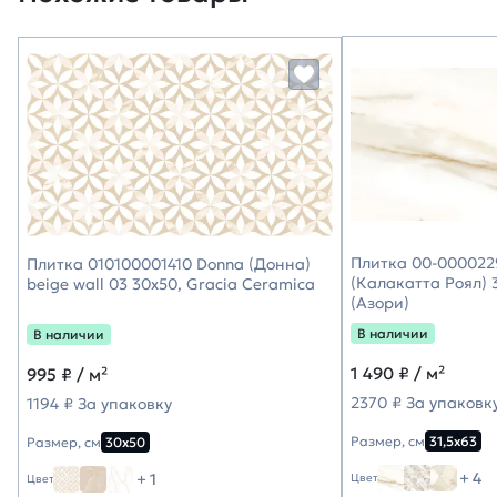
Плитка 00-0000229
Плитка 010100001410 Donna (Донна)
(Калакатта Роял) 3
beige wall 03 30х50, Gracia Ceramica
(Азори)
В наличии
В наличии
1 490
₽ / м²
995
₽ / м²
2370 ₽ За упаковк
1194 ₽ За упаковку
Размер, см
31,5х63
Размер, см
30х50
+ 4
+ 1
Цвет
Цвет