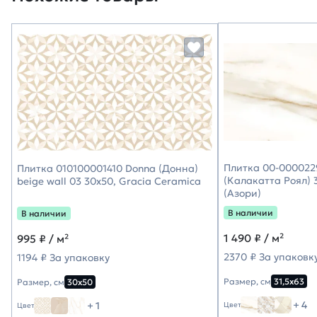
Плитка 00-0000229
Плитка 010100001410 Donna (Донна)
(Калакатта Роял) 3
beige wall 03 30х50, Gracia Ceramica
(Азори)
В наличии
В наличии
1 490
₽ / м²
995
₽ / м²
2370 ₽ За упаковк
1194 ₽ За упаковку
Размер, см
31,5х63
Размер, см
30х50
+ 4
+ 1
Цвет
Цвет