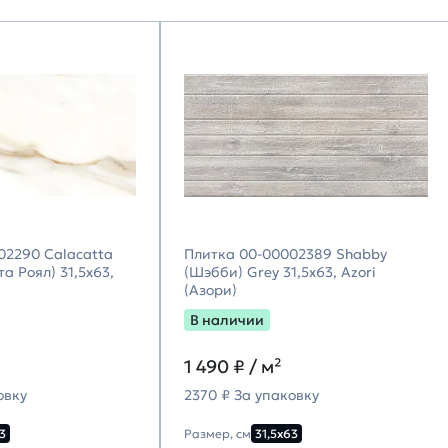
02290 Calacatta
Плитка 00-00002389 Shabby
а Роял) 31,5х63,
(Шэбби) Grey 31,5х63, Azori
(Азори)
В наличии
1 490
₽ / м²
овку
2370 ₽ За упаковку
3
Размер, см
31,5х63