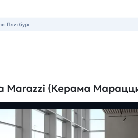
ны Плитбург
a Marazzi (Керама Марацц