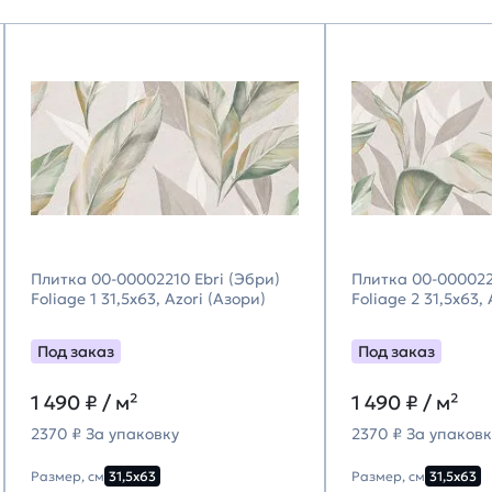
Плитка 00-00002210 Ebri (Эбри)
Плитка 00-000022
Foliage 1 31,5х63, Azori (Азори)
Foliage 2 31,5х63,
Под заказ
Под заказ
1 490
₽ / м²
1 490
₽ / м²
2370 ₽ За упаковку
2370 ₽ За упаковк
Размер, см
31,5х63
Размер, см
31,5х63