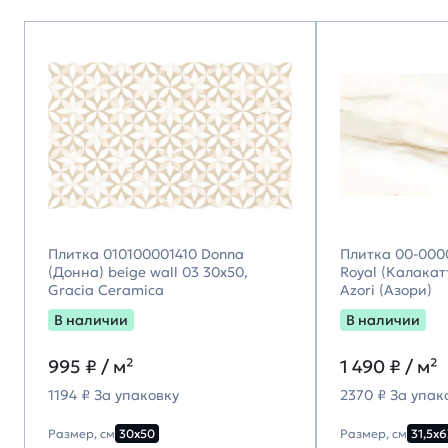
Плитка 010100001410 Donna
Плитка 00-000
(Донна) beige wall 03 30х50,
Royal (Калакатт
Gracia Ceramica
Azori (Азори)
В наличии
В наличии
995
₽ / м²
1 490
₽ / м²
1194 ₽ За упаковку
2370 ₽ За упак
Размер, см
30х50
Размер, см
31,5х6