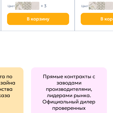
+ 3
Цвет
Цвет
В корзину
В кор
га по
Прямые контракты с
изайна
заводами
нства
производителями,
каза
лидерами рынка.
Официальный дилер
проверенных