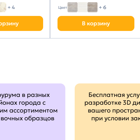
+ 4
+ 6
Цвет
орзину
В корзину
оурума в разных
Бесплатная услу
йонах города с
разработке 3D д
им ассортиментом
вашего простра
авочных образцов
при условии за