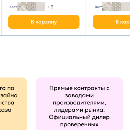
+ 3
Цвет
Цвет
В корзину
В кор
га по
Прямые контракты с
изайна
заводами
нства
производителями,
каза
лидерами рынка.
Официальный дилер
проверенных