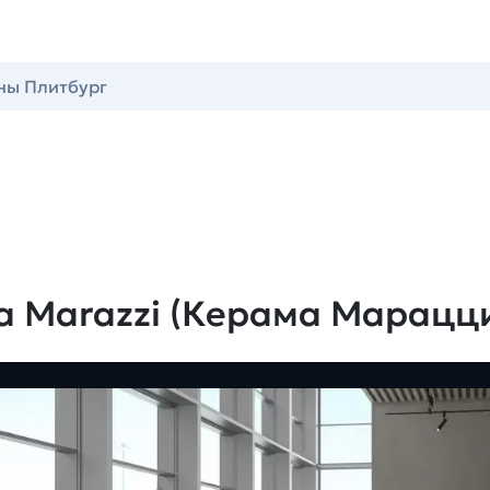
ны Плитбург
a Marazzi (Керама Марацц