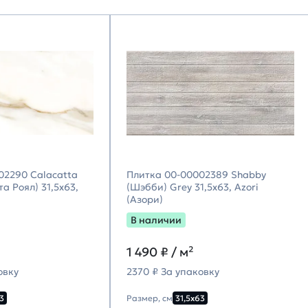
02290 Calacatta
Плитка 00-00002389 Shabby
а Роял) 31,5х63,
(Шэбби) Grey 31,5х63, Azori
(Азори)
В наличии
1 490
₽ / м²
овку
2370 ₽ За упаковку
3
Размер, см
31,5х63