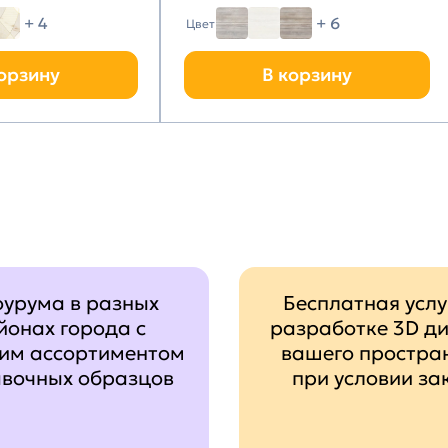
+ 4
+ 6
Цвет
орзину
В корзину
оурума в разных
Бесплатная услу
йонах города с
разработке 3D д
им ассортиментом
вашего простра
авочных образцов
при условии за