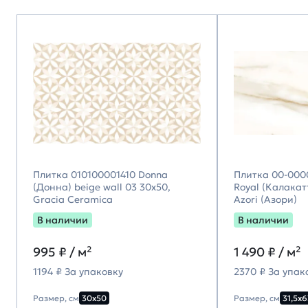
Плитка 010100001410 Donna
Плитка 00-000
(Донна) beige wall 03 30х50,
Royal (Калакатт
Gracia Ceramica
Azori (Азори)
В наличии
В наличии
995
₽ / м²
1 490
₽ / м²
1194 ₽ За упаковку
2370 ₽ За упак
Размер, см
30х50
Размер, см
31,5х6