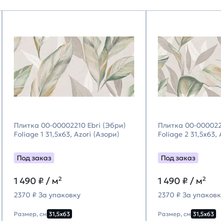
Плитка 00-00002210 Ebri (Эбри)
Плитка 00-000022
Foliage 1 31,5х63, Azori (Азори)
Foliage 2 31,5х63,
Под заказ
Под заказ
1 490
₽ / м²
1 490
₽ / м²
2370 ₽ За упаковку
2370 ₽ За упаковк
Размер, см
31,5х63
Размер, см
31,5х63