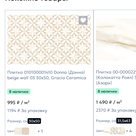
Плитка 00-0000229
Плитка 010100001410 Donna (Донна)
(Калакатта Роял) 3
beige wall 03 30х50, Gracia Ceramica
(Азори)
В наличии
В наличии
1 490
₽ / м²
995
₽ / м²
2370 ₽ За упаковк
1194 ₽ За упаковку
Размер, см
31,5х63
Размер, см
30х50
+ 4
+ 1
Цвет
Цвет