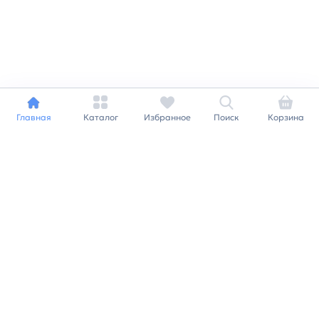
Главная
Каталог
Избранное
Поиск
Корзина
Индивидуальный подход к
каждому клиенту
Станьте нашим клиентом и
получайте все выгоды
нашей партнерской
программы