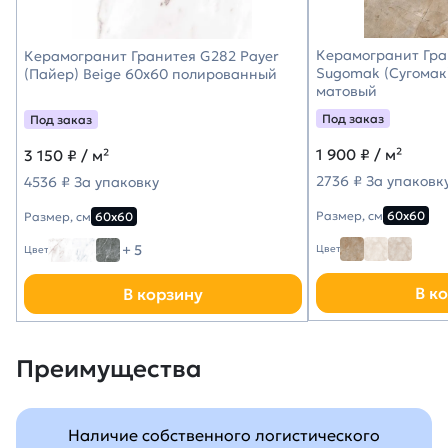
Керамогранит Гра
Керамогранит Гранитея G282 Payer
Sugomak (Сугомак
(Пайер) Beige 60х60 полированный
матовый
Под заказ
Под заказ
1 900
₽ / м²
3 150
₽ / м²
2736 ₽ За упаковк
4536 ₽ За упаковку
Размер, см
60х60
Размер, см
60х60
+ 5
Цвет
Цвет
В к
В корзину
Преимущества
Наличие собственного логистического