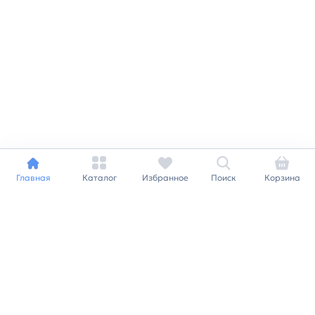
Главная
Каталог
Избранное
Поиск
Корзина
Индивидуальный подход к
каждому клиенту
Станьте нашим клиентом и
получайте все выгоды