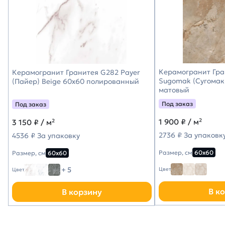
Керамогранит Гра
Керамогранит Гранитея G282 Payer
Sugomak (Сугомак
(Пайер) Beige 60х60 полированный
матовый
Под заказ
Под заказ
1 900
₽ / м²
3 150
₽ / м²
2736 ₽ За упаковк
4536 ₽ За упаковку
Размер, см
60х60
Размер, см
60х60
+ 5
Цвет
Цвет
В к
В корзину