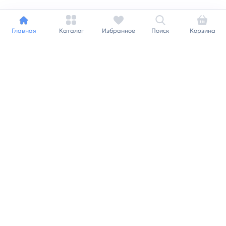
Главная
Каталог
Избранное
Поиск
Корзина
Индивидуальный подход к
каждому клиенту
Станьте нашим клиентом и
получайте все выгоды
нашей партнерской
программы
Заказать звонок
Ранее вы смотрели