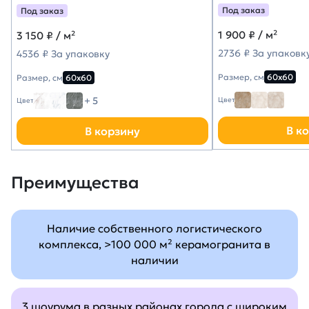
Под заказ
Под заказ
1 900
₽ / м²
3 150
₽ / м²
2736 ₽ За упаковк
4536 ₽ За упаковку
Размер, см
60х60
Размер, см
60х60
+ 5
Цвет
Цвет
В к
В корзину
Преимущества
Наличие собственного логистического
комплекса, >100 000 м² керамогранита в
наличии
3 шоурума в разных районах города с широким