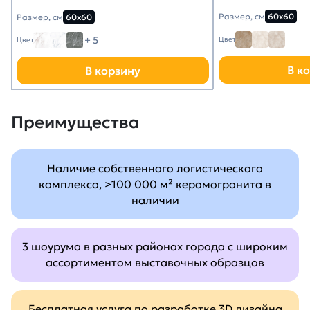
Размер, см
60х60
Размер, см
60х60
+ 5
Цвет
Цвет
В к
В корзину
Преимущества
Наличие собственного логистического
комплекса, >100 000 м² керамогранита в
наличии
3 шоурума в разных районах города с широким
ассортиментом выставочных образцов
Бесплатная услуга по разработке 3D дизайна