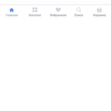
Главная
Каталог
Избранное
Поиск
Корзина
Индивидуальный подход к
каждому клиенту
Станьте нашим клиентом и
получайте все выгоды
нашей партнерской
программы
Заказать звонок
Ранее вы смотрели