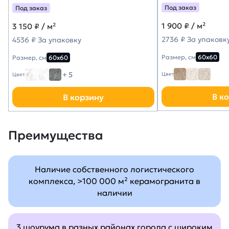
Под заказ
Под заказ
1 900
₽ / м²
3 150
₽ / м²
2736 ₽ За упаковк
4536 ₽ За упаковку
Размер, см
60х60
Размер, см
60х60
+ 5
Цвет
Цвет
В к
В корзину
Преимущества
Наличие собственного логистического
комплекса, >100 000 м² керамогранита в
наличии
3 шоурума в разных районах города с широким