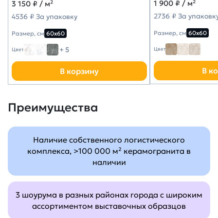
1 900
₽ / м²
3 150
₽ / м²
2736 ₽ За упаковк
4536 ₽ За упаковку
Размер, см
60х60
Размер, см
60х60
+ 5
Цвет
Цвет
В к
В корзину
Преимущества
Наличие собственного логистического
комплекса, >100 000 м² керамогранита в
наличии
3 шоурума в разных районах города с широким
ассортиментом выставочных образцов