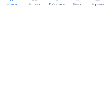
Главная
Каталог
Избранное
Поиск
Корзина
Индивидуальный подход к
каждому клиенту
Станьте нашим клиентом и
получайте все выгоды
нашей партнерской
программы
Заказать звонок
Ранее вы смотрели