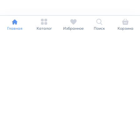
Главная
Каталог
Избранное
Поиск
Корзина
Индивидуальный подход к
каждому клиенту
Станьте нашим клиентом и
получайте все выгоды
нашей партнерской
программы
Заказать звонок