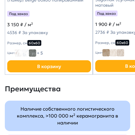
матовый
Под заказ
Под заказ
1 900
₽ / м²
3 150
₽ / м²
2736 ₽ За упаковк
4536 ₽ За упаковку
Размер, см
60х60
Размер, см
60х60
+ 5
Цвет
Цвет
В к
В корзину
Преимущества
Наличие собственного логистического
комплекса, >100 000 м² керамогранита в
наличии