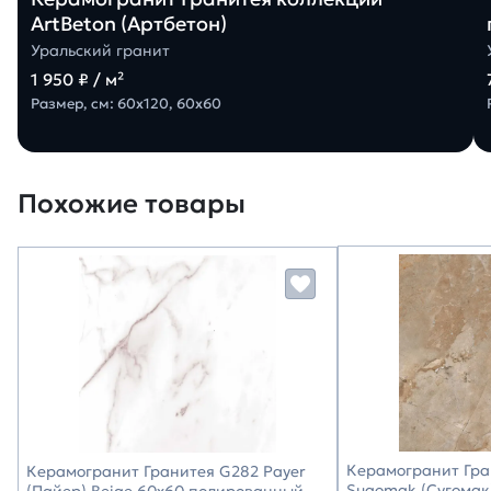
ArtBeton (Артбетон)
Уральский гранит
1 950 ₽ / м²
Размер, см: 60х120, 60х60
Похожие товары
Керамогранит Гра
Керамогранит Гранитея G282 Payer
Sugomak (Сугомак
(Пайер) Beige 60х60 полированный