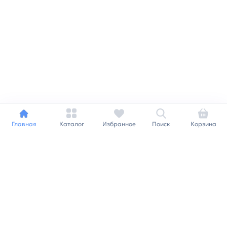
Главная
Каталог
Избранное
Поиск
Корзина
Индивидуальный подход к
каждому клиенту
Станьте нашим клиентом и
получайте все выгоды