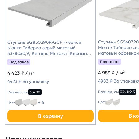
Ступень SG540720
Ступень SG850290R\GCF клееная
Монте Тиберио се
Монте Тиберио серый матовый
матовый обрезной 
33x80x0,9, Kerama Marazzi (Керама
Kerama Marazzi (
Марацци)
Под заказ
Под заказ
4 983
₽ / м²
4 423
₽ / м²
4983 ₽ За упаковк
4423 ₽ За упаковку
Размер, см
33х119,5
Размер, см
33х80
+ 5
Цвет
Цвет
В к
В корзину