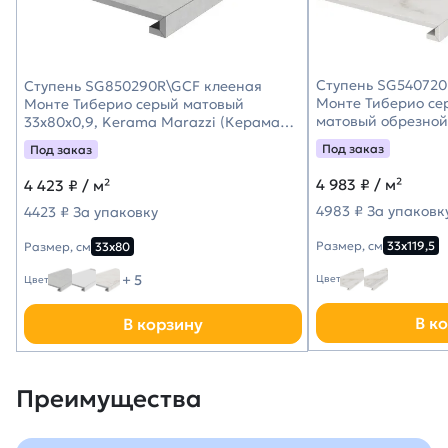
Ступень SG540720
Ступень SG850290R\GCF клееная
Монте Тиберио се
Монте Тиберио серый матовый
матовый обрезной 
33x80x0,9, Kerama Marazzi (Керама
Kerama Marazzi (
Марацци)
Под заказ
Под заказ
4 983
₽ / м²
4 423
₽ / м²
4983 ₽ За упаковк
4423 ₽ За упаковку
Размер, см
33х119,5
Размер, см
33х80
+ 5
Цвет
Цвет
В к
В корзину
Преимущества