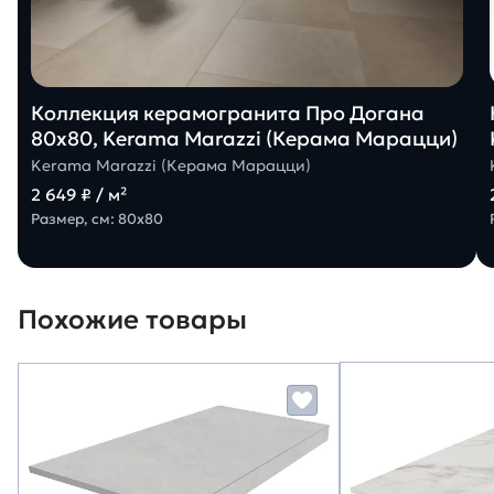
Коллекция керамогранита Про Догана
80х80, Kerama Marazzi (Керама Марацци)
Kerama Marazzi (Керама Марацци)
2 649 ₽ / м²
Размер, см: 80х80
Похожие товары