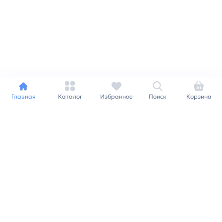
Главная
Каталог
Избранное
Поиск
Корзина
Индивидуальный подход к
каждому клиенту
Станьте нашим клиентом и
получайте все выгоды
нашей партнерской
программы