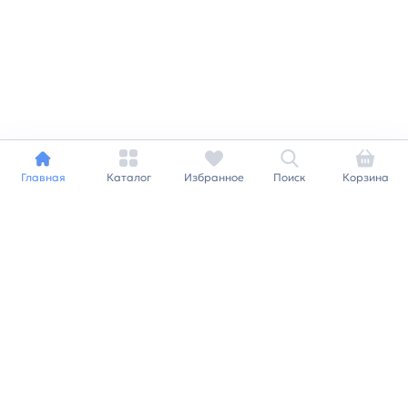
Главная
Каталог
Избранное
Поиск
Корзина
Индивидуальный подход к
каждому клиенту
Станьте нашим клиентом и
получайте все выгоды
нашей партнерской
программы