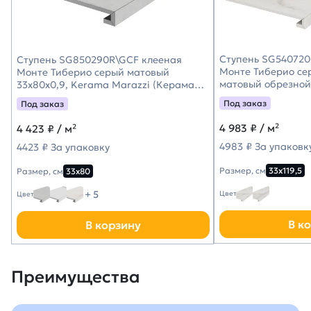
Ступень SG540720
Ступень SG850290R\GCF клееная
Монте Тиберио се
Монте Тиберио серый матовый
матовый обрезной 
33x80x0,9, Kerama Marazzi (Керама
Kerama Marazzi (
Марацци)
Под заказ
Под заказ
4 983
₽ / м²
4 423
₽ / м²
4983 ₽ За упаковк
4423 ₽ За упаковку
Размер, см
33х119,5
Размер, см
33х80
+ 5
Цвет
Цвет
В к
В корзину
Преимущества