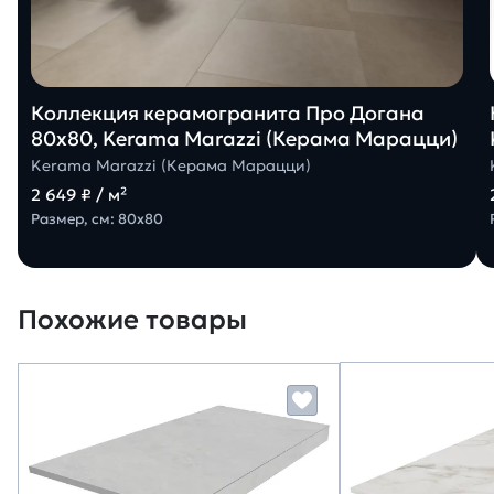
Коллекция керамогранита Про Догана
80х80, Kerama Marazzi (Керама Марацци)
Kerama Marazzi (Керама Марацци)
2 649 ₽ / м²
Размер, см: 80х80
Похожие товары