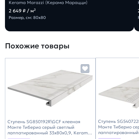
Kerama Marazzi (Керама Марацци)
2 649 ₽ / м²
Размер, см: 80х80
Похожие товары
Ступень SG540722
Ступень SG850192R\GCF клееная
Монте Тиберио се
Монте Тиберио серый светлый
лаппатированный
лаппатированный 33x80x0,9, Kerama
33x119,5x0,9, Ker
Marazzi (Керама Марацци)