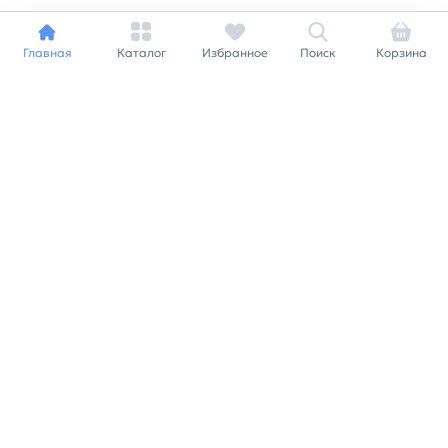
Главная
Каталог
Избранное
Поиск
Корзина
Индивидуальный подход к
каждому клиенту
Станьте нашим клиентом и
получайте все выгоды
нашей партнерской
программы
Заказать звонок
Ранее вы смотрели