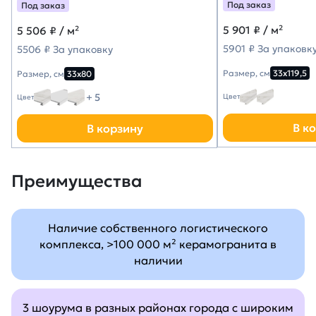
Под заказ
Под заказ
Марацци)
5 901
₽ / м²
5 506
₽ / м²
5901 ₽ За упаковк
5506 ₽ За упаковку
Размер, см
33х119,5
Размер, см
33х80
+ 5
Цвет
Цвет
В к
В корзину
Преимущества
Наличие собственного логистического
комплекса, >100 000 м² керамогранита в
наличии
3 шоурума в разных районах города с широким