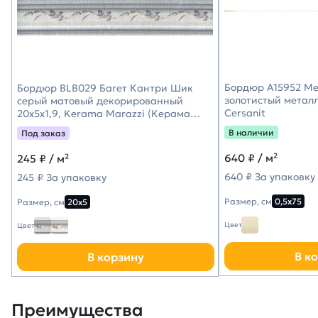
Бордюр A15952 Met
Бордюр BLB029 Багет Кантри Шик
золотистый металл
серый матовый декорированный
Cersanit
20x5x1,9, Kerama Marazzi (Керама
Марацци)
В наличии
Под заказ
640
₽ / м²
245
₽ / м²
640 ₽ За упаковку
245 ₽ За упаковку
Размер, см
0,5х75
Размер, см
20х5
Цвет
Цвет
В к
В корзину
Преимущества