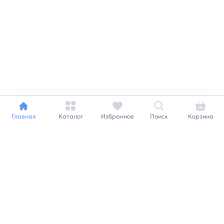
Главная
Каталог
Избранное
Поиск
Корзина
Индивидуальный подход к
каждому клиенту
Станьте нашим клиентом и
получайте все выгоды
нашей партнерской