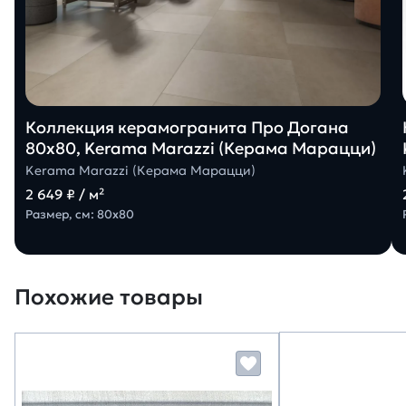
Коллекция керамогранита Про Догана
80х80, Kerama Marazzi (Керама Марацци)
Kerama Marazzi (Керама Марацци)
2 649 ₽ / м²
Размер, см: 80х80
Похожие товары