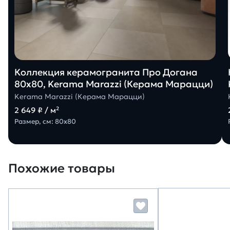
Коллекция керамогранита Про Догана
80х80, Kerama Marazzi (Керама Марацци)
Kerama Marazzi (Керама Марацци)
2 649 ₽ / м²
Размер, см: 80х80
Похожие товары