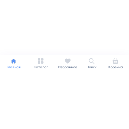
Главная
Каталог
Избранное
Поиск
Корзина
Индивидуальный подход к
каждому клиенту
Станьте нашим клиентом и
получайте все выгоды
нашей партнерской