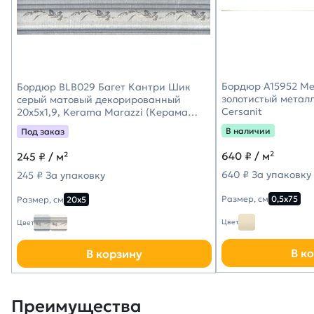
Бордюр A15952 Met
Бордюр BLB029 Багет Кантри Шик
золотистый металл
серый матовый декорированный
Cersanit
20x5x1,9, Kerama Marazzi (Керама
Марацци)
В наличии
Под заказ
640
₽ / м²
245
₽ / м²
640 ₽ За упаковку
245 ₽ За упаковку
Размер, см
0,5х75
Размер, см
20х5
Цвет
Цвет
В к
В корзину
Преимущества