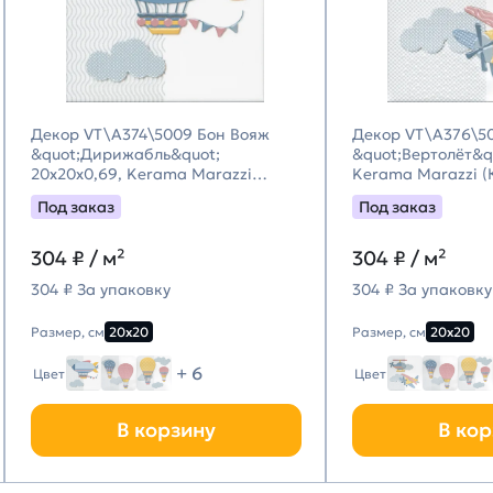
Декор VT\A374\5009 Бон Вояж
Декор VT\A376\5
&quot;Дирижабль&quot;
&quot;Вертолёт&q
20x20x0,69, Kerama Marazzi
Kerama Marazzi 
(Керама Марацци)
Марацци)
Под заказ
Под заказ
304
₽ / м²
304
₽ / м²
304 ₽ За упаковку
304 ₽ За упаковку
Размер, см
20х20
Размер, см
20х20
+ 6
Цвет
Цвет
В корзину
В кор