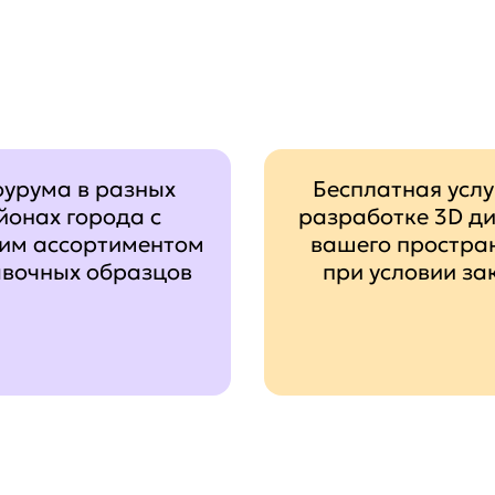
оурума в разных
Бесплатная услу
йонах города с
разработке 3D д
им ассортиментом
вашего простра
авочных образцов
при условии за