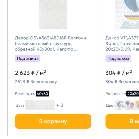
Декор OS\A363\48018R Беллони
Декор VT\A377
белый матовый структура
&quot;Парусни
обрезной 40x80x1, Kerama
20x20x0,69, K
Marazzi (Керама Марацци)
(Керама Мара
Под заказ
Под заказ
2 623
₽ / м²
304
₽ / м²
2623 ₽ За упаковку
304 ₽ За упако
Размер, см
40х80
Размер, см
20х20
+ 2
Цвет
Цвет
В корзину
В к