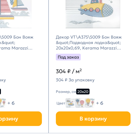
\5009 Бон Вояж
Декор VT\A375\5009 Бон Вояж
к&quot;
&quot;Подводная лодка&quot;
erama Marazzi
20x20x0,69, Kerama Marazzi
цци)
(Керама Марацци)
Под заказ
304
₽ / м²
вку
304 ₽ За упаковку
Размер, см
20х20
+ 6
+ 6
Цвет
орзину
В корзину