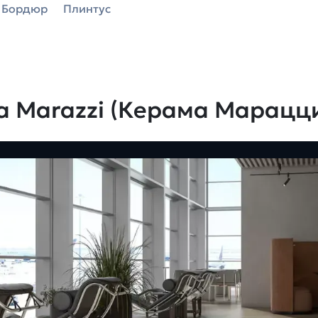
Бордюр
Плинтус
a Marazzi (Керама Марацц