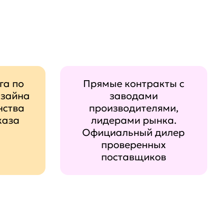
га по
Прямые контракты с
изайна
заводами
нства
производителями,
каза
лидерами рынка.
Официальный дилер
проверенных
поставщиков