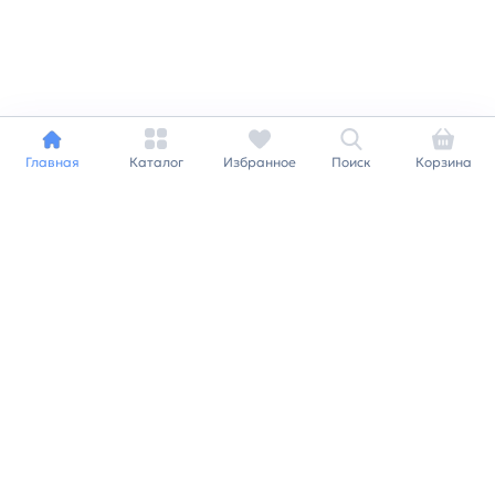
Главная
Каталог
Избранное
Поиск
Корзина
Индивидуальный подход к
каждому клиенту
Станьте нашим клиентом и
получайте все выгоды
нашей партнерской
программы
Заказать звонок