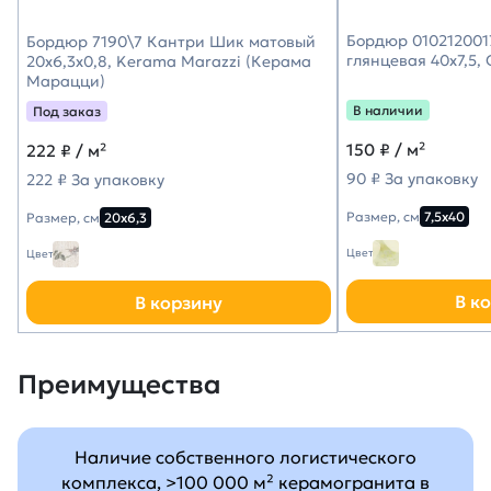
Бордюр 010212001
Бордюр 7190\7 Кантри Шик матовый
глянцевая 40х7,5,
20x6,3x0,8, Kerama Marazzi (Керама
Марацци)
В наличии
Под заказ
150
₽ / м²
222
₽ / м²
90 ₽ За упаковку
222 ₽ За упаковку
Размер, см
7,5х40
Размер, см
20х6,3
Цвет
Цвет
В к
В корзину
Преимущества
Наличие собственного логистического
комплекса, >100 000 м² керамогранита в