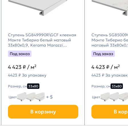
Ступень SG849990R\GCF клееная
Ступень SG85009
Монте Тиберио белый матовый
Монте Тиберио б
33x80x0,9, Kerama Marazzi
матовый 33x80x0,
(Керама Марацци)
Marazzi (Керама
Под заказ
Под заказ
4 423
₽ / м²
4 423
₽ / м²
4423 ₽ За упаковку
4423 ₽ За упаковк
Размер, см
33х80
Размер, см
33х80
+ 5
Цвет
Цвет
В корзину
В кор