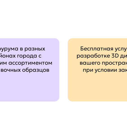
оурума в разных
Бесплатная услу
йонах города с
разработке 3D д
им ассортиментом
вашего простра
авочных образцов
при условии за