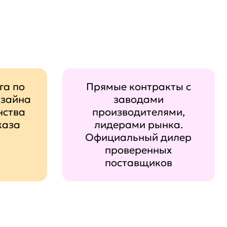
га по
Прямые контракты с
изайна
заводами
нства
производителями,
каза
лидерами рынка.
Официальный дилер
проверенных
поставщиков