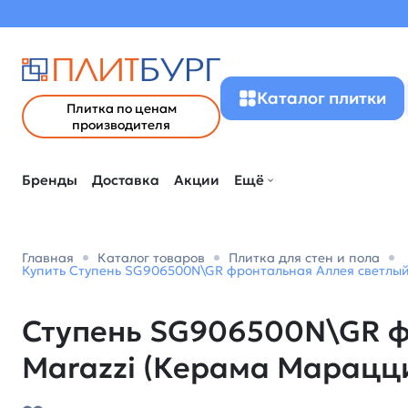
Каталог плитки
Плитка по ценам
производителя
Бренды
Доставка
Акции
Ещё
Главная
Каталог товаров
Плитка для стен и пола
Купить Ступень SG906500N\GR фронтальная Аллея светлый 
Ступень SG906500N\GR ф
Marazzi (Керама Марацц