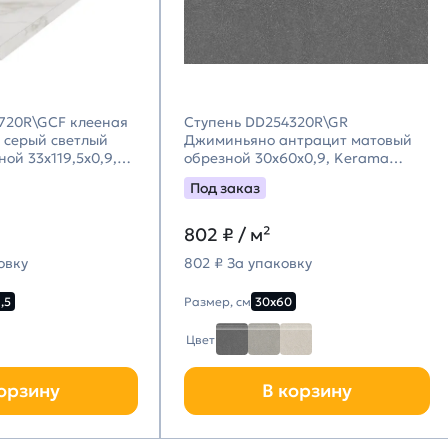
720R\GCF клееная
Ступень DD254320R\GR
 серый светлый
Джиминьяно антрацит матовый
ой 33x119,5x0,9,
обрезной 30х60x0,9, Kerama
i (Керама
Marazzi (Керама Марацци)
Под заказ
802
₽ / м²
овку
802 ₽ За упаковку
,5
Размер, см
30х60
Цвет
орзину
В корзину