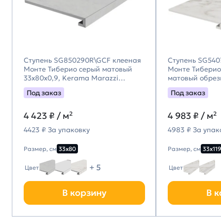
Ступень SG850290R\GCF клееная
Ступень SG540
Монте Тиберио серый матовый
Монте Тиберио
33x80x0,9, Kerama Marazzi
матовый обрезн
(Керама Марацци)
Kerama Marazz
Под заказ
Под заказ
Марацци)
4 423
₽ / м²
4 983
₽ / м²
4423 ₽ За упаковку
4983 ₽ За упак
Размер, см
33х80
Размер, см
33х119
+ 5
Цвет
Цвет
В корзину
В к