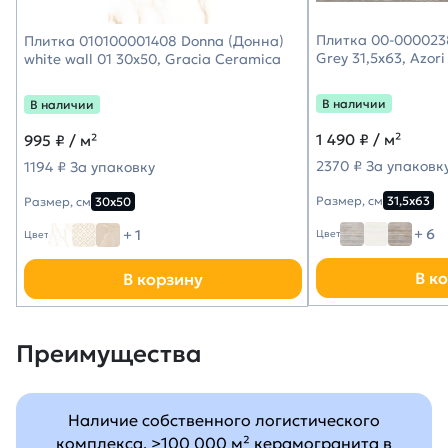
Плитка 00-000023
Плитка 010100001408 Donna (Донна)
Grey 31,5х63, Azori
white wall 01 30х50, Gracia Ceramica
В наличии
В наличии
1 490
₽ / м²
995
₽ / м²
2370 ₽ За упаковк
1194 ₽ За упаковку
Размер, см
31,5х63
Размер, см
30х50
+ 6
+ 1
Цвет
Цвет
В к
В корзину
Преимущества
Наличие собственного логистического
комплекса, >100 000 м² керамогранита в