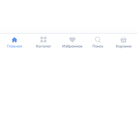
Главная
Каталог
Избранное
Поиск
Корзина
Индивидуальный подход к
каждому клиенту
Станьте нашим клиентом и
получайте все выгоды
нашей партнерской
программы
Заказать звонок