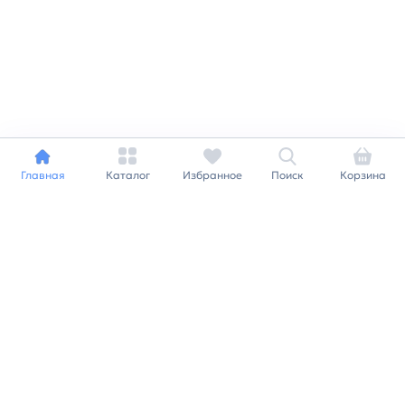
Главная
Каталог
Избранное
Поиск
Корзина
Индивидуальный подход к
каждому клиенту
Станьте нашим клиентом и
получайте все выгоды
нашей партнерской
программы