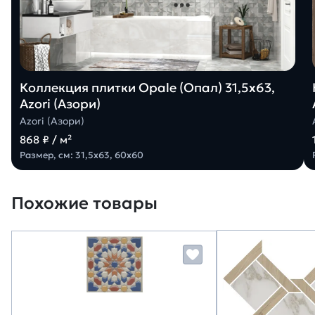
Коллекция плитки Opale (Опал) 31,5х63,
Azori (Азори)
Azori (Азори)
868 ₽ / м²
Размер, см: 31,5х63, 60х60
Похожие товары