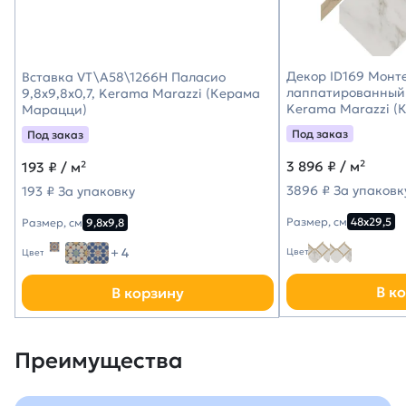
Декор ID169 Монт
Вставка VT\A58\1266H Паласио
лаппатированный 
9,8x9,8x0,7, Kerama Marazzi (Керама
Kerama Marazzi (
Марацци)
Под заказ
Под заказ
3 896
₽ / м²
193
₽ / м²
3896 ₽ За упаковк
193 ₽ За упаковку
Размер, см
48х29,5
Размер, см
9,8х9,8
+ 4
Цвет
Цвет
В к
В корзину
Преимущества