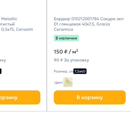
Metallic
Бордюр 010212001784 Сакура зел
отистый
01 глянцевая 40х7,5, Gracia
0,5х75, Cersanit
Ceramica
В наличии
150
₽ / м²
вку
90 ₽ За упаковку
5
Размер, см
7,5х40
Цвет
орзину
В корзину