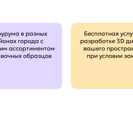
оурума в разных
Бесплатная услу
йонах города с
разработке 3D д
им ассортиментом
вашего простра
авочных образцов
при условии за