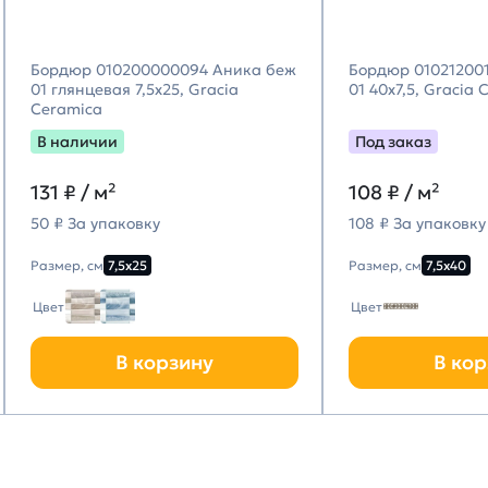
Бордюр 010200000094 Аника беж
Бордюр 010212001
01 глянцевая 7,5х25, Gracia
01 40х7,5, Gracia
Ceramica
В наличии
Под заказ
131
₽ / м²
108
₽ / м²
50 ₽ За упаковку
108 ₽ За упаковку
Размер, см
7,5х25
Размер, см
7,5х40
Цвет
Цвет
В корзину
В кор