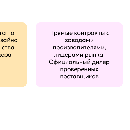
га по
Прямые контракты с
изайна
заводами
нства
производителями,
каза
лидерами рынка.
Официальный дилер
проверенных
поставщиков