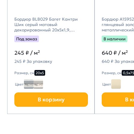
Бордюр BLB029 Багет Кантри
Бордюр A15952 
Шик серый матовый
глянцевый зол
декорированный 20x5x1,9,
металлический 
Kerama Marazzi (Керама
Под заказ
В наличии
Марацци)
245
₽ / м²
640
₽ / м²
245 ₽ За упаковку
640 ₽ За упако
Размер, см
20х5
Размер, см
0,5х7
Цвет
Цвет
В корзину
В к