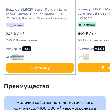
Бордюр A15952 Met
Бордюр BLB029 Багет Кантри Шик
золотистый металл
серый матовый декорированный
Cersanit
20x5x1,9, Kerama Marazzi (Керама
Марацци)
В наличии
Под заказ
640
₽ / м²
245
₽ / м²
640 ₽ За упаковку
245 ₽ За упаковку
Размер, см
0,5х75
Размер, см
20х5
Цвет
Цвет
В к
В корзину
Преимущества
Наличие собственного логистического
комплекса, >100 000 м² керамогранита в