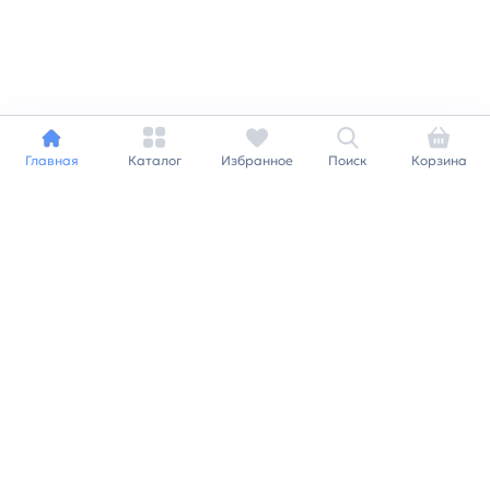
Главная
Каталог
Избранное
Поиск
Корзина
Индивидуальный подход к
каждому клиенту
Станьте нашим клиентом и
получайте все выгоды
нашей партнерской
программы
Заказать звонок