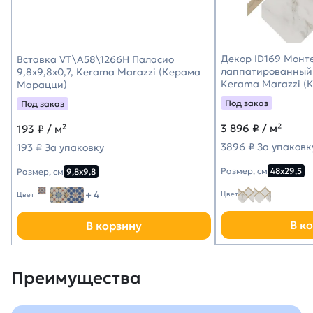
Декор ID169 Монт
Вставка VT\A58\1266H Паласио
лаппатированный 
9,8x9,8x0,7, Kerama Marazzi (Керама
Kerama Marazzi (
Марацци)
Под заказ
Под заказ
3 896
₽ / м²
193
₽ / м²
3896 ₽ За упаковк
193 ₽ За упаковку
Размер, см
48х29,5
Размер, см
9,8х9,8
+ 4
Цвет
Цвет
В к
В корзину
Преимущества