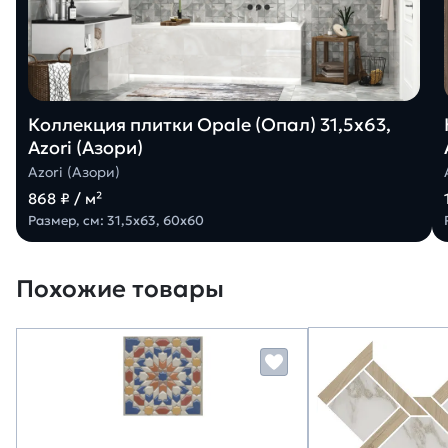
Коллекция плитки Opale (Опал) 31,5х63,
Azori (Азори)
Azori (Азори)
868 ₽ / м²
Размер, см: 31,5х63, 60х60
Похожие товары