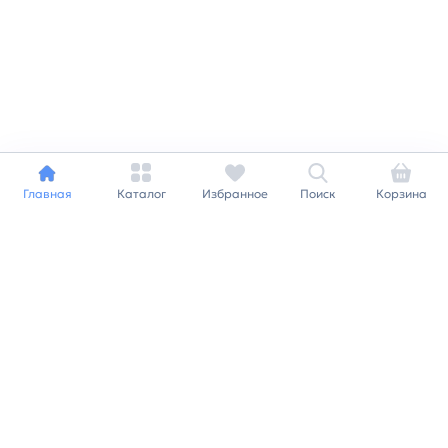
Главная
Каталог
Избранное
Поиск
Корзина
Индивидуальный подход к
каждому клиенту
Станьте нашим клиентом и
получайте все выгоды
нашей партнерской
программы