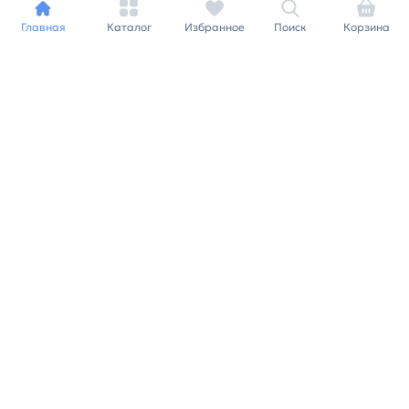
Главная
Каталог
Избранное
Поиск
Корзина
Индивидуальный подход к
каждому клиенту
Станьте нашим клиентом и
получайте все выгоды
нашей партнерской
программы
Заказать звонок
Ранее вы смотрели