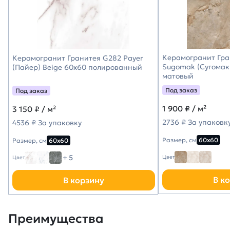
Керамогранит Гра
Керамогранит Гранитея G282 Payer
Sugomak (Сугомак
(Пайер) Beige 60х60 полированный
матовый
Под заказ
Под заказ
1 900
₽ / м²
3 150
₽ / м²
2736 ₽ За упаковк
4536 ₽ За упаковку
Размер, см
60х60
Размер, см
60х60
+ 5
Цвет
Цвет
В к
В корзину
Преимущества