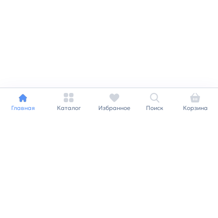
Главная
Каталог
Избранное
Поиск
Корзина
Индивидуальный подход к
каждому клиенту
Станьте нашим клиентом и
получайте все выгоды
нашей партнерской