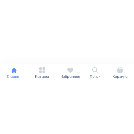
Главная
Каталог
Избранное
Поиск
Корзина
Индивидуальный подход к
каждому клиенту
Станьте нашим клиентом и
получайте все выгоды