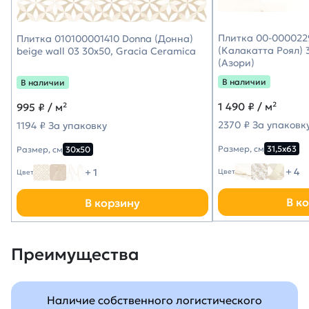
Плитка 00-0000229
Плитка 010100001410 Donna (Донна)
(Калакатта Роял) 3
beige wall 03 30х50, Gracia Ceramica
(Азори)
В наличии
В наличии
1 490
₽ / м²
995
₽ / м²
2370 ₽ За упаковк
1194 ₽ За упаковку
Размер, см
31,5х63
Размер, см
30х50
+ 4
+ 1
Цвет
Цвет
В к
В корзину
Преимущества
Наличие собственного логистического