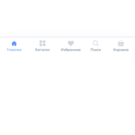
Главная
Каталог
Избранное
Поиск
Корзина
Индивидуальный подход к
каждому клиенту
Станьте нашим клиентом и
получайте все выгоды
нашей партнерской
программы