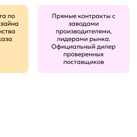
га по
Прямые контракты с
изайна
заводами
нства
производителями,
каза
лидерами рынка.
Официальный дилер
проверенных
поставщиков