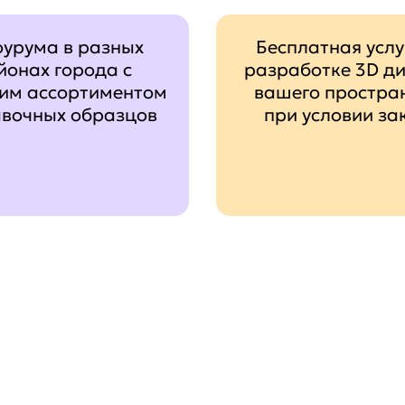
оурума в разных
Бесплатная услу
йонах города с
разработке 3D д
им ассортиментом
вашего простра
авочных образцов
при условии за