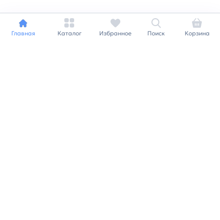
Главная
Каталог
Избранное
Поиск
Корзина
Индивидуальный подход к
каждому клиенту
Станьте нашим клиентом и
получайте все выгоды
нашей партнерской
программы
Заказать звонок