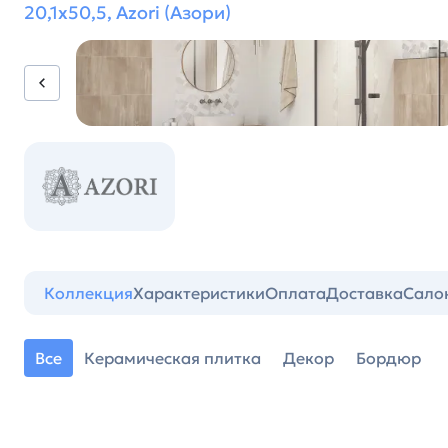
20,1х50,5, Azori (Азори)
Коллекция
Характеристики
Оплата
Доставка
Сало
Все
Керамическая плитка
Декор
Бордюр