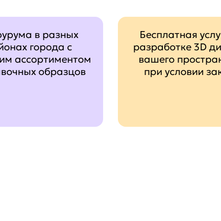
оурума в разных
Бесплатная услу
йонах города с
разработке 3D д
им ассортиментом
вашего простра
авочных образцов
при условии за