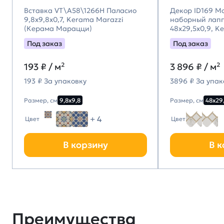
Вставка VT\A58\1266H Паласио
Декор ID169 М
9,8x9,8x0,7, Kerama Marazzi
наборный лап
(Керама Марацци)
48x29,5x0,9, K
(Керама Мара
Под заказ
Под заказ
193
₽ / м²
3 896
₽ / м²
193 ₽ За упаковку
3896 ₽ За упак
Размер, см
9,8х9,8
Размер, см
48х29
+ 4
Цвет
Цвет
В корзину
В к
Преимущества