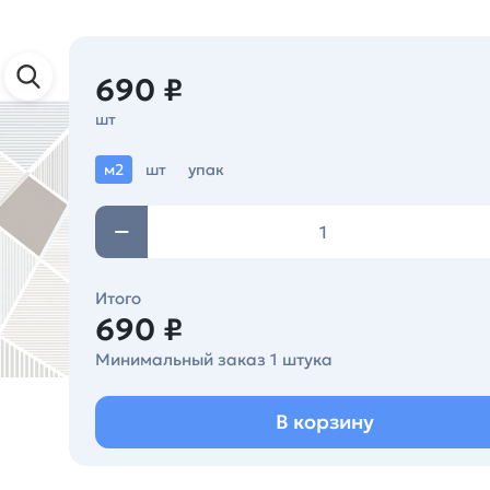
690 ₽
шт
м2
шт
упак
Итого
690 ₽
Минимальный заказ 1 штука
В корзину