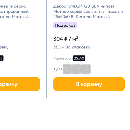
онте Тиберио
Декор KMD2PTG013BN чипсет
патированный
Мотиво серый светлый глянцевый
erama Marazzi
25x40x0,8, Kerama Marazzi
цци)
(Керама Марацци)
Под заказ
304
₽ / м²
овку
365 ₽ За упаковку
,5
Размер, см
25х40
Цвет
орзину
В корзину