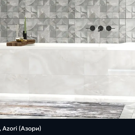
 Azori (Азори)