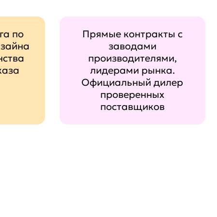
га по
Прямые контракты с
изайна
заводами
нства
производителями,
каза
лидерами рынка.
Официальный дилер
проверенных
поставщиков