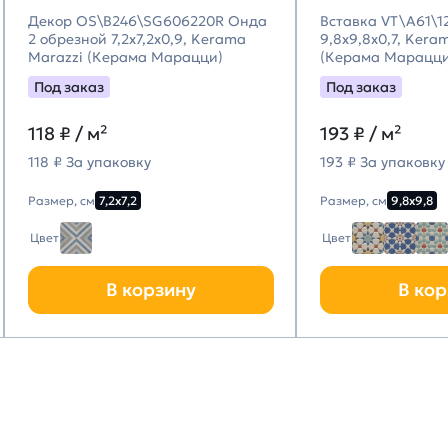
Декор OS\B246\SG606220R Онда
Вставка VT\A61\1
2 обрезной 7,2x7,2x0,9, Kerama
9,8x9,8x0,7, Kera
Marazzi (Керама Марацци)
(Керама Марацци
Под заказ
Под заказ
118
₽ / м²
193
₽ / м²
118 ₽ За упаковку
193 ₽ За упаковку
Размер, см
7,2х7,2
Размер, см
9,8х9,8
Цвет
Цвет
В корзину
В кор