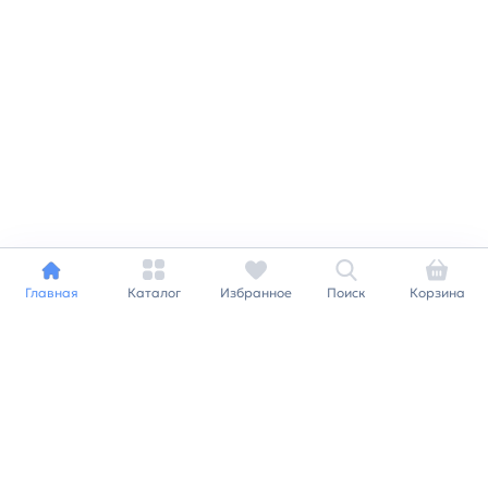
Главная
Каталог
Избранное
Поиск
Корзина
Индивидуальный подход к
каждому клиенту
Станьте нашим клиентом и
получайте все выгоды