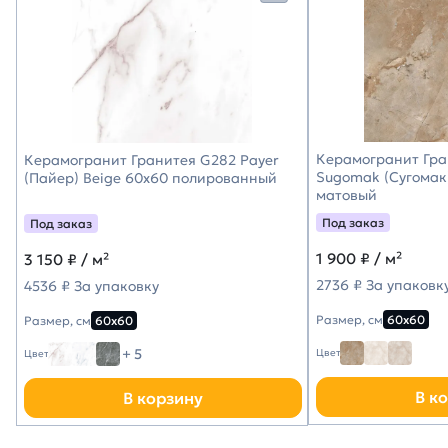
Керамогранит Гра
Керамогранит Гранитея G282 Payer
Sugomak (Сугомак
(Пайер) Beige 60х60 полированный
матовый
Под заказ
Под заказ
1 900
₽ / м²
3 150
₽ / м²
2736 ₽ За упаковк
4536 ₽ За упаковку
Размер, см
60х60
Размер, см
60х60
+ 5
Цвет
Цвет
В к
В корзину