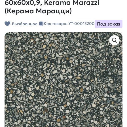
60x60x0,9, Kerama Marazzi
(Керама Марацци)
Под заказ
Код товара: УТ-00013200
В избранное