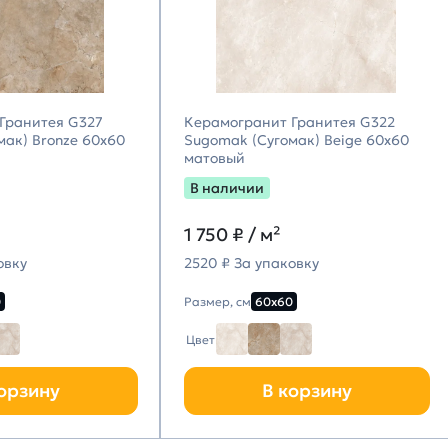
Гранитея G327
Керамогранит Гранитея G322
мак) Bronze 60х60
Sugomak (Сугомак) Beige 60х60
матовый
В наличии
1 750
₽ / м²
овку
2520 ₽ За упаковку
0
Размер, см
60х60
Цвет
орзину
В корзину