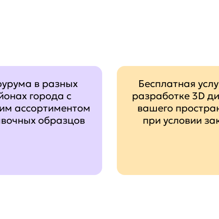
оурума в разных
Бесплатная услу
йонах города с
разработке 3D д
им ассортиментом
вашего простра
авочных образцов
при условии за