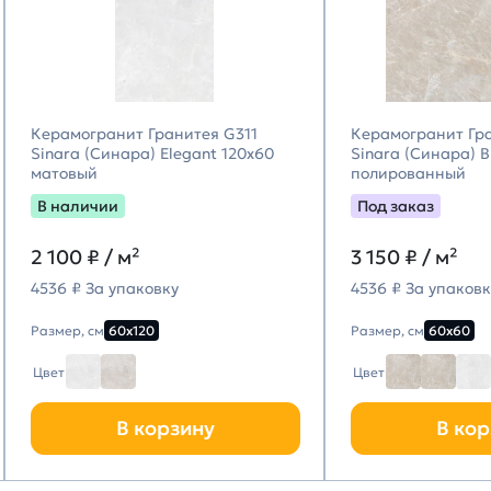
Керамогранит Гранитея G311
Керамогранит Гр
Sinara (Синара) Elegant 120х60
Sinara (Синара) 
матовый
полированный
В наличии
Под заказ
2 100
₽ / м²
3 150
₽ / м²
4536 ₽ За упаковку
4536 ₽ За упаковк
Размер, см
60х120
Размер, см
60х60
Цвет
Цвет
В корзину
В кор