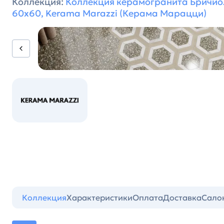
Коллекция:
Коллекция керамогранита Бричио
60х60, Kerama Marazzi (Керама Марацци)
Коллекция
Характеристики
Оплата
Доставка
Сало