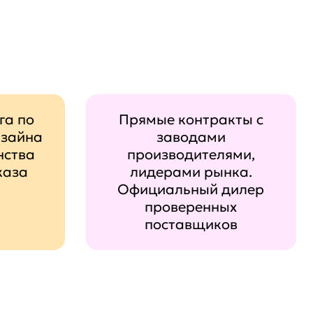
га по
Прямые контракты с
изайна
заводами
нства
производителями,
каза
лидерами рынка.
Официальный дилер
проверенных
поставщиков