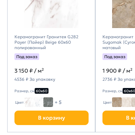
Керамогранит Гранитея G282
Керамогранит 
Payer (Пайер) Beige 60х60
Sugomak (Суго
полированный
матовый
Под заказ
Под заказ
3 150
₽ / м²
1 900
₽ / м²
4536 ₽ За упаковку
2736 ₽ За упак
Размер, см
60х60
Размер, см
60х6
+ 5
Цвет
Цвет
В корзину
В к