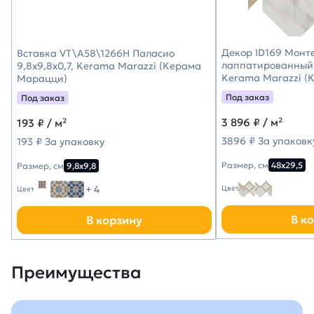
Декор ID169 Монт
Вставка VT\A58\1266H Паласио
лаппатированный 
9,8x9,8x0,7, Kerama Marazzi (Керама
Kerama Marazzi (
Марацци)
Под заказ
Под заказ
3 896
₽ / м²
193
₽ / м²
3896 ₽ За упаковк
193 ₽ За упаковку
Размер, см
48х29,5
Размер, см
9,8х9,8
+ 4
Цвет
Цвет
В к
В корзину
Преимущества