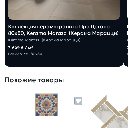
Коллекция керамогранита Про Догана
80х80, Kerama Marazzi (Керама Марацци)
Kerama Marazzi (Керама Марацци)
2 649 ₽ / м²
Размер, см: 80х80
Похожие товары