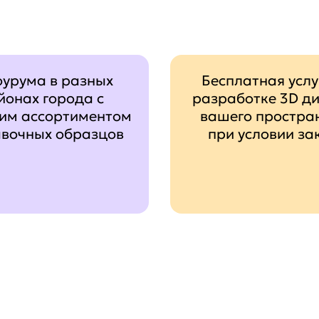
оурума в разных
Бесплатная услу
йонах города с
разработке 3D д
им ассортиментом
вашего простра
авочных образцов
при условии за