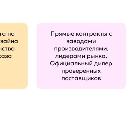
га по
Прямые контракты с
изайна
заводами
нства
производителями,
каза
лидерами рынка.
Официальный дилер
проверенных
поставщиков