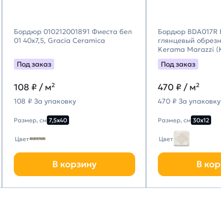
Бордюр 010212001891 Фиеста бел
Бордюр BDA017R 
01 40х7,5, Gracia Ceramica
глянцевый обрезно
Kerama Marazzi 
Марацци)
Под заказ
Под заказ
108
₽ / м²
470
₽ / м²
108 ₽ За упаковку
470 ₽ За упаковку
Размер, см
7,5х40
Размер, см
30х12
Цвет
Цвет
В корзину
В кор