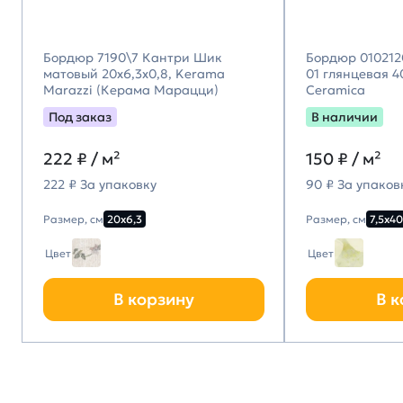
Бордюр 7190\7 Кантри Шик
Бордюр 010212
матовый 20x6,3x0,8, Kerama
01 глянцевая 40
Marazzi (Керама Марацци)
Ceramica
Под заказ
В наличии
222
₽ / м²
150
₽ / м²
222 ₽ За упаковку
90 ₽ За упаков
Размер, см
20х6,3
Размер, см
7,5х40
Цвет
Цвет
В корзину
В к