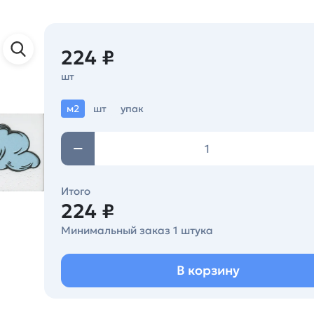
224 ₽
шт
м2
шт
упак
Итого
224 ₽
Минимальный заказ 1 штука
В корзину