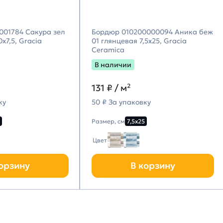
001784 Сакура зел
Бордюр 010200000094 Аника беж
х7,5, Gracia
01 глянцевая 7,5х25, Gracia
Ceramica
В наличии
131
₽ / м²
ку
50 ₽ За упаковку
Размер, см
7,5х25
Цвет
орзину
В корзину