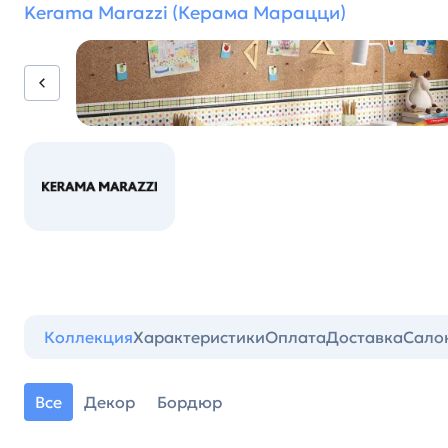
Kerama Marazzi (Керама Марацци)
Коллекция
Характеристики
Оплата
Доставка
Сало
Все
Декор
Бордюр