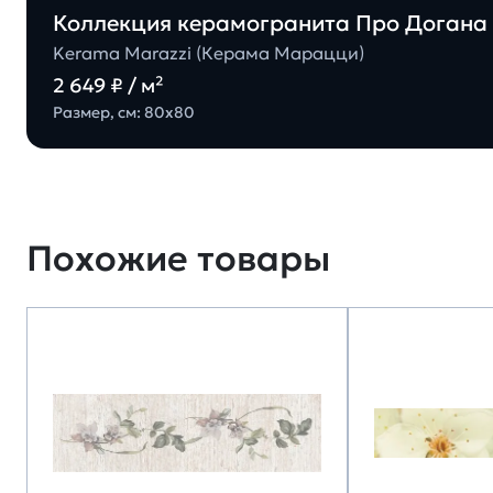
Коллекция керамогранита Про Догана 
Kerama Marazzi (Керама Марацци)
2 649 ₽ / м²
Размер, см: 80х80
Похожие товары