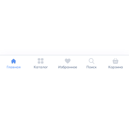
Главная
Каталог
Избранное
Поиск
Корзина
Индивидуальный подход к
каждому клиенту
Станьте нашим клиентом и
получайте все выгоды
нашей партнерской