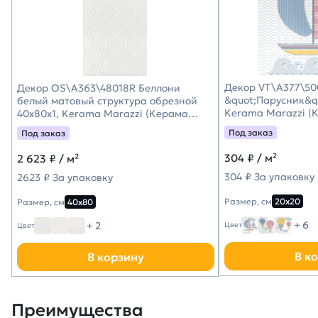
Декор VT\A377\50
Декор OS\A363\48018R Беллони
&quot;Парусник&qu
белый матовый структура обрезной
Kerama Marazzi (
40x80x1, Kerama Marazzi (Керама
Марацци)
Под заказ
Под заказ
304
₽ / м²
2 623
₽ / м²
304 ₽ За упаковку
2623 ₽ За упаковку
Размер, см
20х20
Размер, см
40х80
+ 6
+ 2
Цвет
Цвет
В к
В корзину
Преимущества