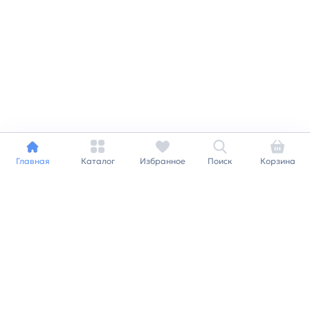
Главная
Каталог
Избранное
Поиск
Корзина
Индивидуальный подход к
каждому клиенту
Станьте нашим клиентом и
получайте все выгоды
нашей партнерской