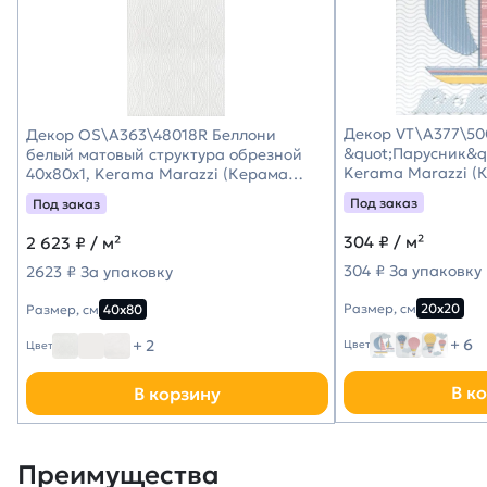
Декор VT\A377\50
Декор OS\A363\48018R Беллони
&quot;Парусник&qu
белый матовый структура обрезной
Kerama Marazzi (
40x80x1, Kerama Marazzi (Керама
Марацци)
Под заказ
Под заказ
304
₽ / м²
2 623
₽ / м²
304 ₽ За упаковку
2623 ₽ За упаковку
Размер, см
20х20
Размер, см
40х80
+ 6
+ 2
Цвет
Цвет
В к
В корзину
Преимущества