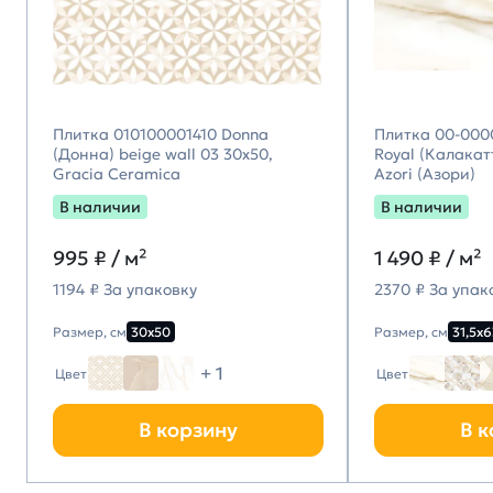
Плитка 010100001410 Donna
Плитка 00-000
(Донна) beige wall 03 30х50,
Royal (Калакатт
Gracia Ceramica
Azori (Азори)
В наличии
В наличии
995
₽ / м²
1 490
₽ / м²
1194 ₽ За упаковку
2370 ₽ За упак
Размер, см
30х50
Размер, см
31,5х6
+ 1
Цвет
Цвет
В корзину
В к