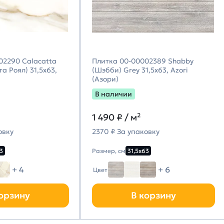
02290 Calacatta
Плитка 00-00002389 Shabby
а Роял) 31,5х63,
(Шэбби) Grey 31,5х63, Azori
(Азори)
В наличии
1 490
₽ / м²
овку
2370 ₽ За упаковку
3
Размер, см
31,5х63
+ 4
+ 6
Цвет
орзину
В корзину