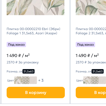
Плитка 00-00002210 Ebri (Эбри)
Плитка 00-000022
Foliage 1 31,5х63, Azori (Азори)
Foliage 2 31,5х63,
Под заказ
Под заказ
1 490
₽ / м²
1 490
₽ / м²
2370 ₽ За упаковку
2370 ₽ За упаковк
Размер, см
31,5х63
Размер, см
31,5х63
+ 3
Цвет
Цвет
В корзину
В кор