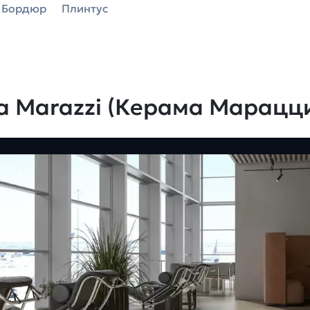
Бордюр
Плинтус
a Marazzi (Керама Марацц