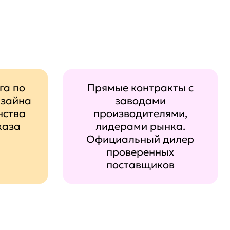
га по
Прямые контракты с
изайна
заводами
нства
производителями,
каза
лидерами рынка.
Официальный дилер
проверенных
поставщиков