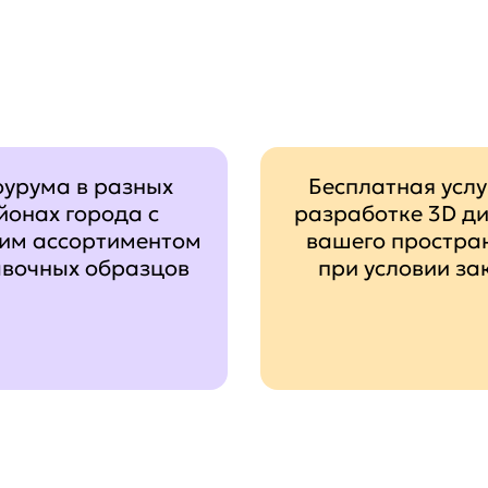
оурума в разных
Бесплатная услу
йонах города с
разработке 3D д
им ассортиментом
вашего простра
авочных образцов
при условии за