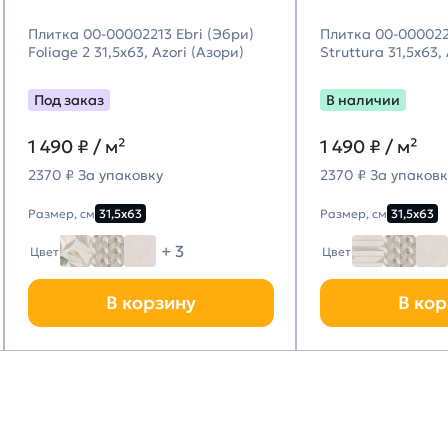
Плитка 00-00002213 Ebri (Эбри)
Плитка 00-000022
Foliage 2 31,5х63, Azori (Азори)
Struttura 31,5х63,
Под заказ
В наличии
1 490
₽ / м²
1 490
₽ / м²
2370 ₽ За упаковку
2370 ₽ За упаковк
Размер, см
31,5х63
Размер, см
31,5х63
+ 3
Цвет
Цвет
В корзину
В кор