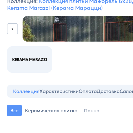
Коллекция:
Коллекция плитки Мажорель 6х28,
Kerama Marazzi (Керама Марацци)
Коллекция
Характеристики
Оплата
Доставка
Сало
Все
Керамическая плитка
Панно