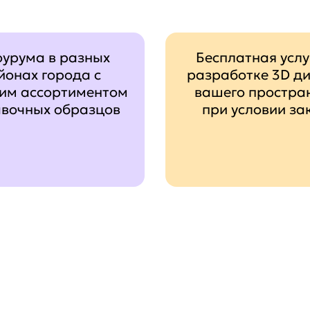
оурума в разных
Бесплатная услу
йонах города с
разработке 3D д
им ассортиментом
вашего простра
авочных образцов
при условии за