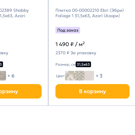
02389 Shabby
Плитка 00-00002210 Ebri (Эбри)
,5х63, Azori
Foliage 1 31,5х63, Azori (Азори)
Под заказ
1 490
₽ / м²
овку
2370 ₽ За упаковку
3
Размер, см
31,5х63
+ 6
+ 3
Цвет
орзину
В корзину