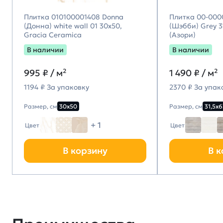
Плитка 010100001408 Donna
Плитка 00-000
(Донна) white wall 01 30х50,
(Шэбби) Grey 31
Gracia Ceramica
(Азори)
В наличии
В наличии
995
₽ / м²
1 490
₽ / м²
1194 ₽ За упаковку
2370 ₽ За упак
Размер, см
30х50
Размер, см
31,5х6
+ 1
Цвет
Цвет
В корзину
В к