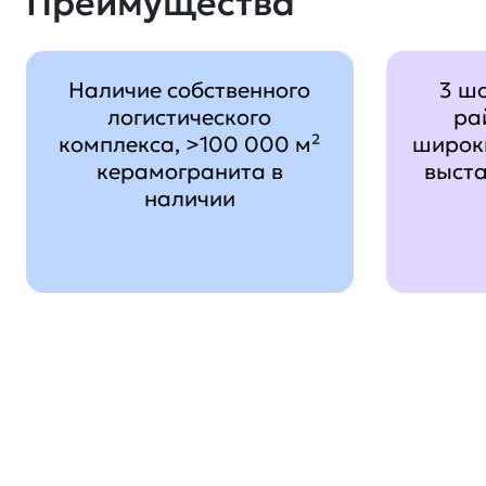
Преимущества
Наличие собственного
3 ш
логистического
ра
комплекса, >100 000 м²
широк
керамогранита в
выст
наличии