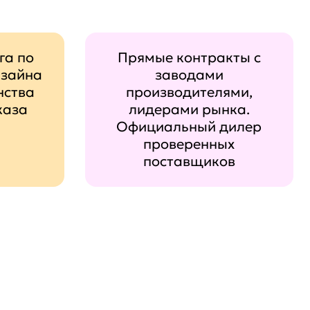
га по
Прямые контракты с
изайна
заводами
нства
производителями,
каза
лидерами рынка.
Официальный дилер
проверенных
поставщиков