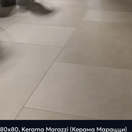
80х80, Kerama Marazzi (Керама Марацци)