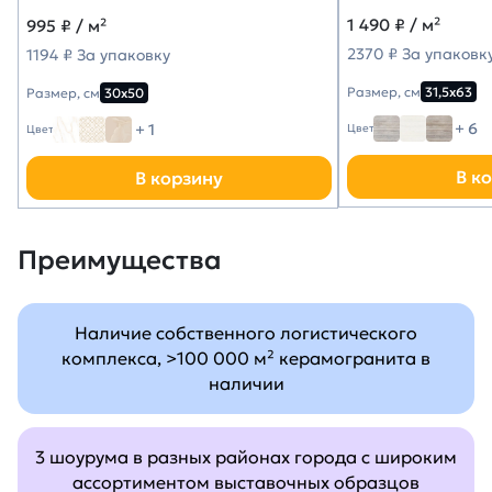
1 490
₽ / м²
995
₽ / м²
2370 ₽ За упаковк
1194 ₽ За упаковку
Размер, см
31,5х63
Размер, см
30х50
+ 6
+ 1
Цвет
Цвет
В к
В корзину
Преимущества
Наличие собственного логистического
комплекса, >100 000 м² керамогранита в
наличии
3 шоурума в разных районах города с широким
ассортиментом выставочных образцов