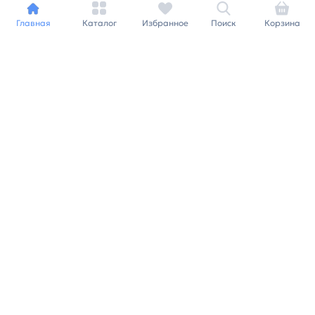
Главная
Каталог
Избранное
Поиск
Корзина
Индивидуальный подход к
каждому клиенту
Станьте нашим клиентом и
получайте все выгоды
нашей партнерской
программы
Заказать звонок
Ранее вы смотрели