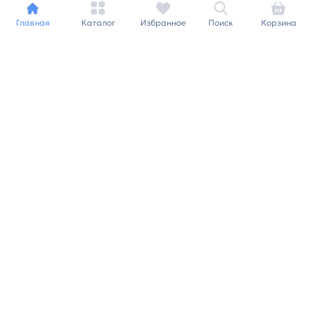
Главная
Каталог
Избранное
Поиск
Корзина
Индивидуальный подход к
каждому клиенту
Станьте нашим клиентом и
получайте все выгоды
нашей партнерской
программы
Заказать звонок
Ранее вы смотрели