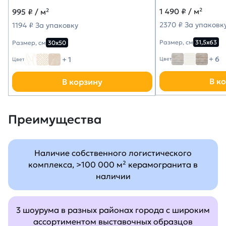
1 490
₽ / м²
995
₽ / м²
2370 ₽ За упаковк
1194 ₽ За упаковку
Размер, см
31,5х63
Размер, см
30х50
+ 6
+ 1
Цвет
Цвет
В к
В корзину
Преимущества
Наличие собственного логистического
комплекса, >100 000 м² керамогранита в
наличии
3 шоурума в разных районах города с широким
ассортиментом выставочных образцов