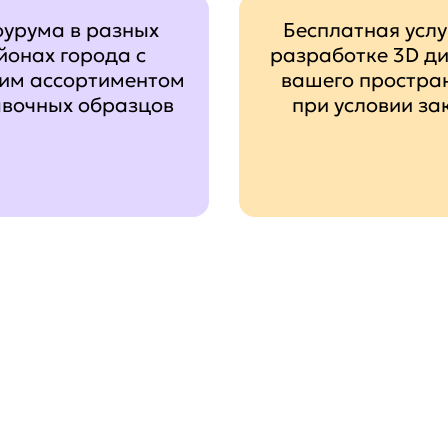
оурума в разных
Бесплатная услу
йонах города с
разработке 3D д
им ассортиментом
вашего простра
авочных образцов
при условии за