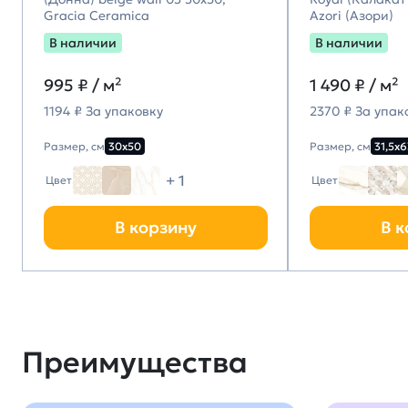
Gracia Ceramica
Azori (Азори)
В наличии
В наличии
995
₽ / м²
1 490
₽ / м²
1194 ₽ За упаковку
2370 ₽ За упак
Размер, см
30х50
Размер, см
31,5х6
+ 1
Цвет
Цвет
В корзину
В к
Преимущества