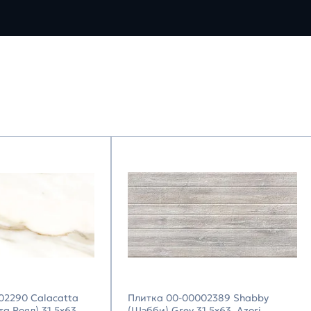
02290 Calacatta
Плитка 00-00002389 Shabby
а Роял) 31,5х63,
(Шэбби) Grey 31,5х63, Azori