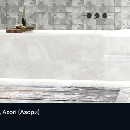
 Azori (Азори)