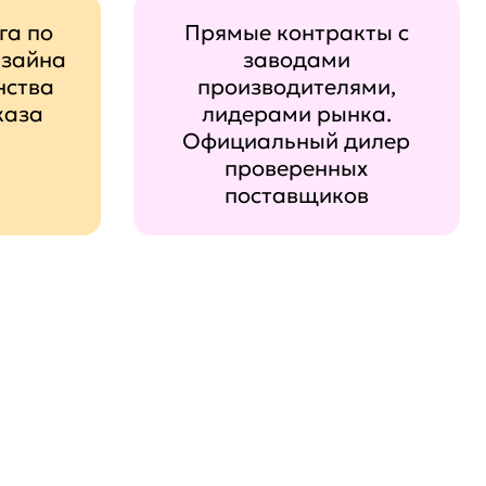
га по
Прямые контракты с
изайна
заводами
нства
производителями,
каза
лидерами рынка.
Официальный дилер
проверенных
поставщиков