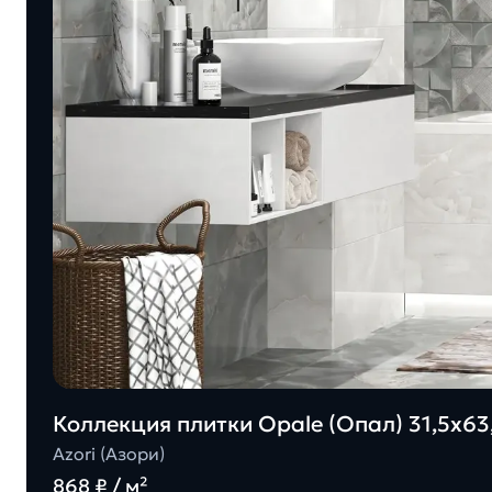
Коллекция плитки Opale (Опал) 31,5х63,
Azori (Азори)
868 ₽ / м²