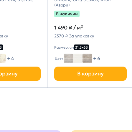
(Азори)
В наличии
1 490
₽ / м²
овку
2370 ₽ За упаковку
3
Размер, см
31,5х63
+ 4
+ 6
Цвет
орзину
В корзину