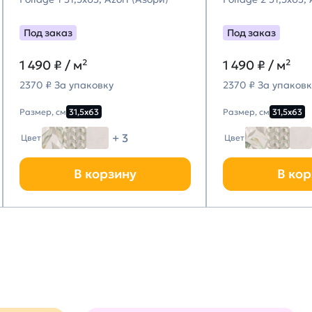
Под заказ
Под заказ
1 490
₽ / м²
1 490
₽ / м²
2370 ₽ За упаковку
2370 ₽ За упаковк
Размер, см
31,5х63
Размер, см
31,5х63
+ 3
Цвет
Цвет
В корзину
В кор