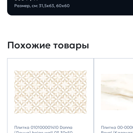
Размер, см: 31,5х63, 60х60
Похожие товары
Плитка 010100001410 Donna
Плитка 00-000
(Донна) beige wall 03 30х50,
Royal (Калакатт