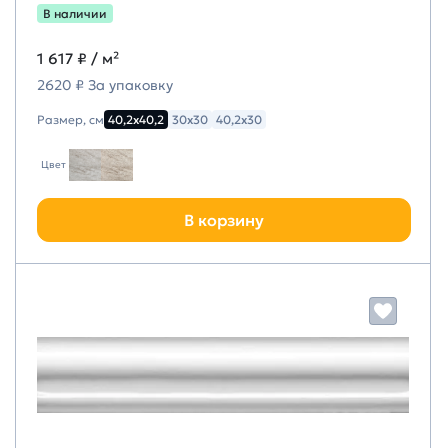
В наличии
1 617 ₽
/ м²
2620 ₽ За упаковку
Размер, см
40,2х40,2
30х30
40,2х30
Цвет
В корзину