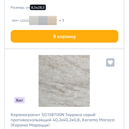
Размер, см
8,5х28,5
+ 1
Цвет
В корзину
Хит
Керамогранит SG158700N Терраса серый
противоскользящий 40,2x40,2x0,8, Kerama Marazzi
(Керама Марацци)