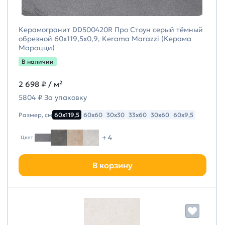
Керамогранит DD500420R Про Стоун серый тёмный
обрезной 60x119,5x0,9, Kerama Marazzi (Керама
Марацци)
В наличии
2 698 ₽
/ м²
5804 ₽ За упаковку
Размер, см
60х119,5
60х60
30х30
33х60
30х60
60х9,5
+ 4
Цвет
В корзину