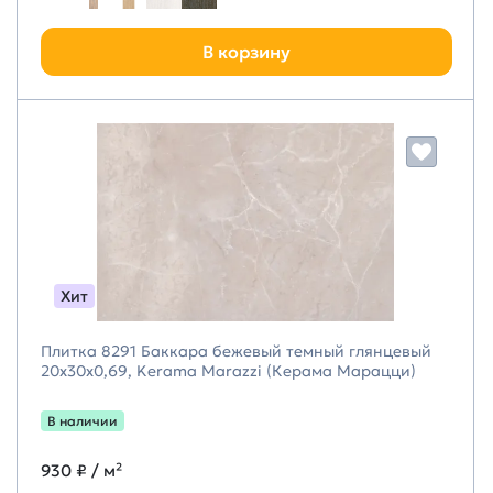
В корзину
Хит
Плитка 8291 Баккара бежевый темный глянцевый
20x30x0,69, Kerama Marazzi (Керама Марацци)
В наличии
930 ₽
/ м²