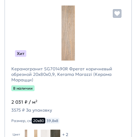
Хит
Керамогранит SG701490R Фрегат коричневый
обрезной 20x80x0,9, Kerama Marazzi (Керама
Марацци)
В наличии
2 031 ₽
/ м²
3575 ₽ За упаковку
Размер, см
20х80
39,8х8
+ 2
Цвет