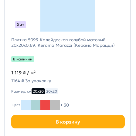
Хит
Плитка 5099 Калейдоскоп голубой матовый
20x20x0,69, Kerama Marazzi (Керама Марацци)
В наличии
1 119 ₽
/ м²
1164 ₽ За упаковку
Размер, см
20х20
20х20
+ 30
Цвет
В корзину