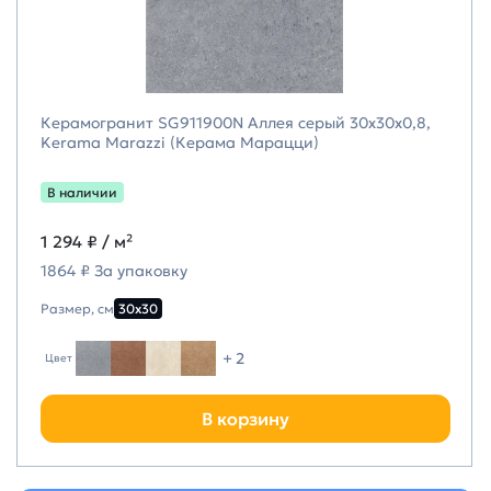
Керамогранит SG911900N Аллея серый 30x30x0,8,
Kerama Marazzi (Керама Марацци)
В наличии
1 294 ₽
/ м²
1864 ₽ За упаковку
Размер, см
30х30
+ 2
Цвет
В корзину