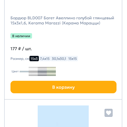
Бордюр BLD007 Багет Авеллино голубой глянцевый
15x3x1,6, Kerama Marazzi (Керама Марацци)
В наличии
177 ₽
/ шт.
Размер, см
15х3
7,4х15
30,1х30,1
15х15
Цвет
В корзину