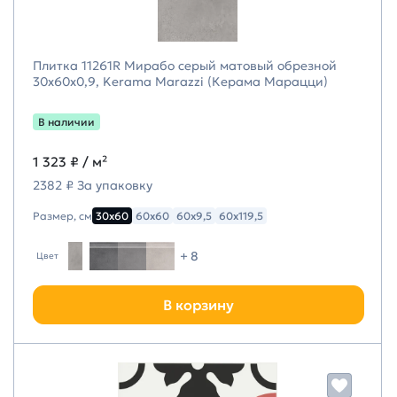
Плитка 11261R Мирабо серый матовый обрезной
30x60x0,9, Kerama Marazzi (Керама Марацци)
В наличии
1 323 ₽
/ м²
2382 ₽ За упаковку
Размер, см
30х60
60х60
60х9,5
60х119,5
+ 8
Цвет
В корзину