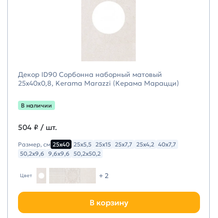
Декор ID90 Сорбонна наборный матовый
25x40x0,8, Kerama Marazzi (Керама Марацци)
В наличии
504 ₽
/ шт.
Размер, см
25х40
25х5,5
25х15
25х7,7
25х4,2
40х7,7
50,2х9,6
9,6х9,6
50,2х50,2
+ 2
Цвет
В корзину