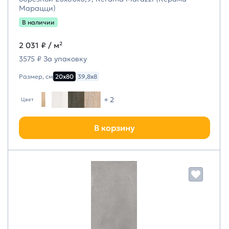
Марацци)
В наличии
2 031 ₽
/ м²
3575 ₽ За упаковку
Размер, см
20х80
39,8х8
+ 2
Цвет
В корзину