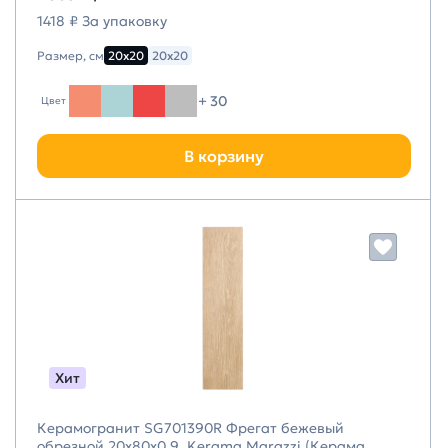
1418 ₽ За упаковку
Размер, см
20х20
20х20
+ 30
Цвет
В корзину
Хит
Керамогранит SG701390R Фрегат бежевый
обрезной 20x80x0,9, Kerama Marazzi (Керама