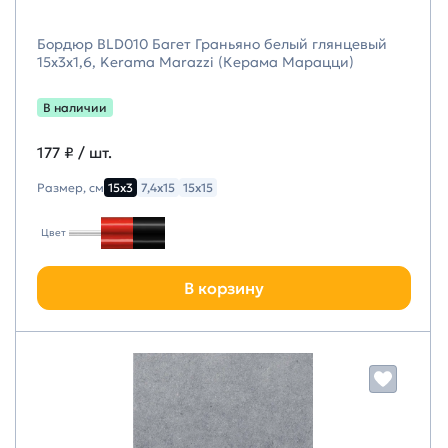
Бордюр BLD010 Багет Граньяно белый глянцевый
15x3x1,6, Kerama Marazzi (Керама Марацци)
В наличии
177 ₽
/ шт.
Размер, см
15х3
7,4х15
15х15
Цвет
В корзину