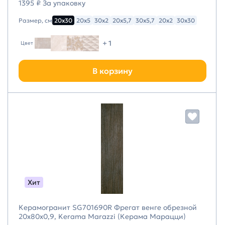
1395 ₽ За упаковку
Размер, см
20х30
20х5
30х2
20х5,7
30х5,7
20х2
30х30
+ 1
Цвет
В корзину
Хит
Керамогранит SG701690R Фрегат венге обрезной
20x80x0,9, Kerama Marazzi (Керама Марацци)