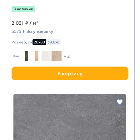
В наличии
2 031 ₽
/ м²
3575 ₽ За упаковку
Размер, см
20х80
39,8х8
+ 2
Цвет
В корзину