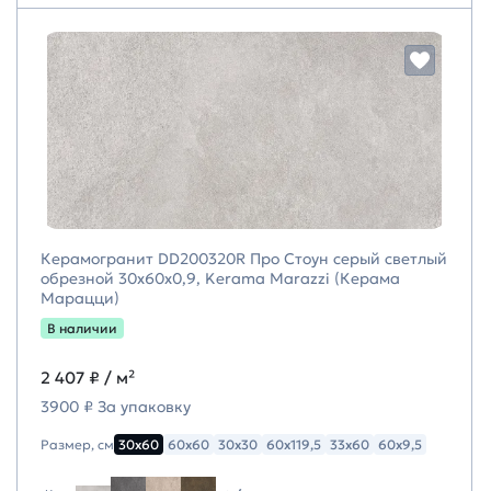
Керамогранит DD200320R Про Стоун серый светлый
обрезной 30x60x0,9, Kerama Marazzi (Керама
Марацци)
В наличии
2 407 ₽
/ м²
3900 ₽ За упаковку
Размер, см
30х60
60х60
30х30
60х119,5
33х60
60х9,5