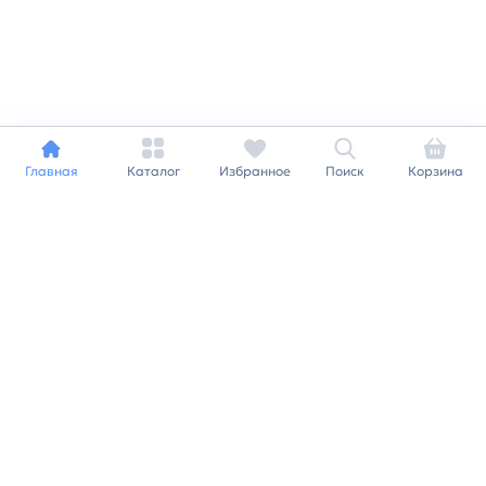
Главная
Каталог
Избранное
Поиск
Корзина
+7 812 240 09 78
order@plitburg.ru
Заказать звонок
Каталог плитки