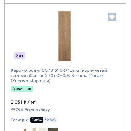
Хит
Керамогранит SG701590R Фрегат коричневый
темный обрезной 20x80x0,9, Kerama Marazzi
(Керама Марацци)
В наличии
2 031 ₽
/ м²
3575 ₽ За упаковку
Размер, см
20х80
39,8х8