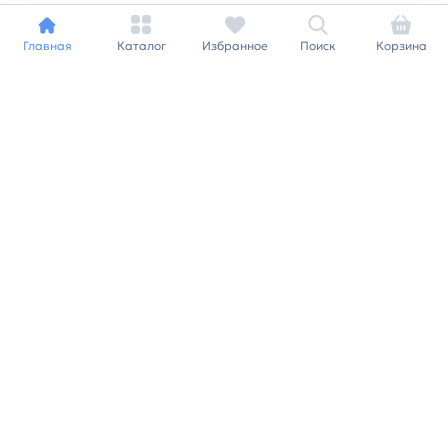
Главная
Каталог
Избранное
Поиск
Корзина
Индивидуальный подход к
каждому клиенту
Станьте нашим клиентом и
получайте все выгоды
нашей партнерской
программы
Заказать звонок
Ранее вы смотрели