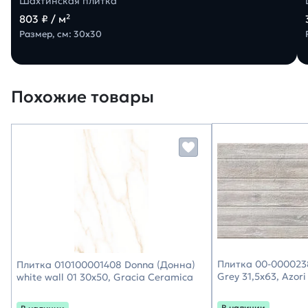
Шахтинская плитка
803 ₽ / м²
Размер, см: 30х30
Похожие товары
Плитка 00-000023
Плитка 010100001408 Donna (Донна)
Grey 31,5х63, Azori
white wall 01 30х50, Gracia Ceramica
В наличии