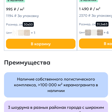
В наличии
1 490
₽ / м²
995
₽ / м²
2370 ₽ За упаковк
1194 ₽ За упаковку
Размер, см
31,5х63
Размер, см
30х50
+ 6
+ 1
Цвет
Цвет
В к
В корзину
Преимущества
Наличие собственного логистического
комплекса, >100 000 м² керамогранита в
наличии
3 шоурума в разных районах города с широким