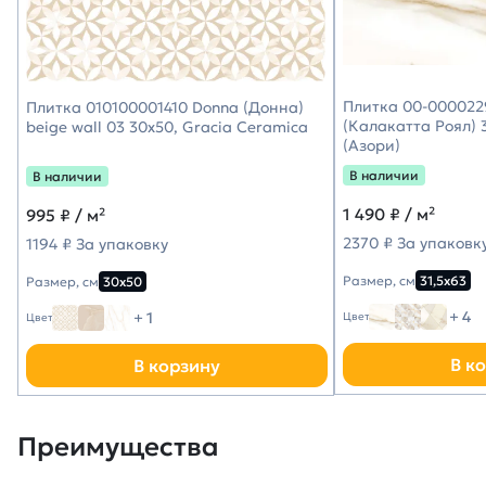
Плитка 00-0000229
Плитка 010100001410 Donna (Донна)
(Калакатта Роял) 3
beige wall 03 30х50, Gracia Ceramica
(Азори)
В наличии
В наличии
1 490
₽ / м²
995
₽ / м²
2370 ₽ За упаковк
1194 ₽ За упаковку
Размер, см
31,5х63
Размер, см
30х50
+ 4
+ 1
Цвет
Цвет
В к
В корзину
Преимущества