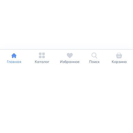
Главная
Каталог
Избранное
Поиск
Корзина
Индивидуальный подход к
каждому клиенту
Станьте нашим клиентом и
получайте все выгоды
нашей партнерской
программы