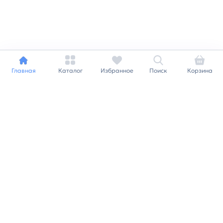
Главная
Каталог
Избранное
Поиск
Корзина
Индивидуальный подход к
каждому клиенту
Станьте нашим клиентом и
получайте все выгоды
нашей партнерской
программы
Заказать звонок