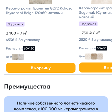
Керамогранит Гра
Керамогранит Гранитея G272 Kukazar
Sugomak (Сугомак)
(Куказар) Beige 120х60 матовый
матовый
Под заказ
Под заказ
1 750
₽ / м²
2 100
₽ / м²
2520 ₽ За упаковк
4536 ₽ За упаковку
Размер, см
60х60
Размер, см
60х120
Цвет
Цвет
В к
В корзину
Преимущества
Наличие собственного логистического
комплекса, >100 000 м² керамогранита в