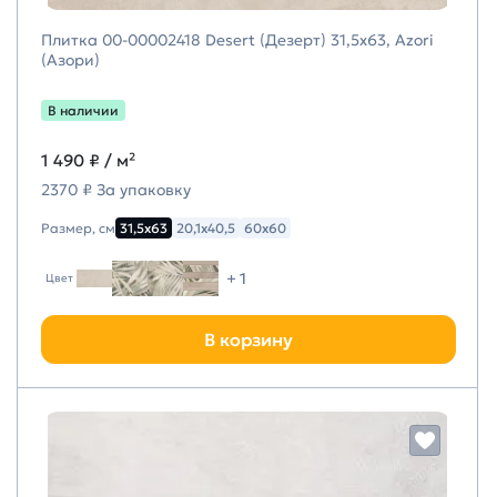
Плитка 00-00002418 Desert (Дезерт) 31,5х63, Azori
(Азори)
В наличии
1 490 ₽
/ м²
2370 ₽ За упаковку
Размер, см
31,5х63
20,1х40,5
60х60
+ 1
Цвет
В корзину