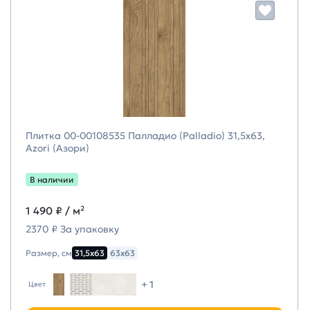
Плитка 00-00108535 Палладио (Palladio) 31,5х63,
Azori (Азори)
В наличии
1 490 ₽
/ м²
2370 ₽ За упаковку
Размер, см
31,5х63
63х63
+ 1
Цвет