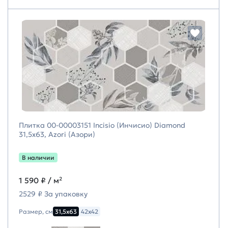
Плитка 00-00003151 Incisio (Инчисио) Diamond
31,5х63, Azori (Азори)
В наличии
1 590 ₽
/ м²
2529 ₽ За упаковку
Размер, см
31,5х63
42х42