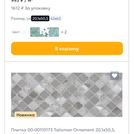
995 ₽
/ м²
1612 ₽ За упаковку
Размер, см
20,1х50,5
42х42
+ 2
Цвет
В корзину
Новинка
Плитка 00-00110173 Talisman Ornament 20,1х50,5,