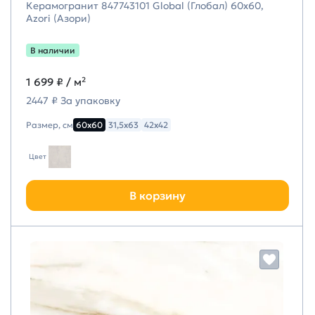
Керамогранит 847743101 Global (Глобал) 60х60,
Azori (Азори)
В наличии
1 699 ₽
/ м²
2447 ₽ За упаковку
Размер, см
60х60
31,5х63
42х42
Цвет
В корзину