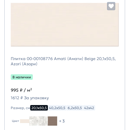
Плитка 00-00108776 Amati (Амати) Beige 20,1х50,5,
Azori (Азори)
В наличии
995 ₽
/ м²
1612 ₽ За упаковку
Размер, см
20,1х50,5
40,2х50,5
6,2х50,5
42х42
+ 3
Цвет