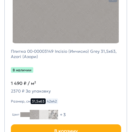
Плитка 00-00003149 Incisio (Инчисио) Grey 31,5х63,
Azori (Азори)
В наличии
1 490 ₽
/ м²
2370 ₽ За упаковку
Размер, см
31,5х63
42х42
+ 3
Цвет
В корзину