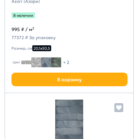
Azori (Азори)
В наличии
995 ₽
/ м²
77372 ₽ За упаковку
Размер, см
20,1х50,5
+ 2
Цвет
В корзину