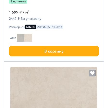
В наличии
1 699 ₽
/ м²
2447 ₽ За упаковку
Размер, см
60х60
20,1х40,5
31,5х63
Цвет
В корзину