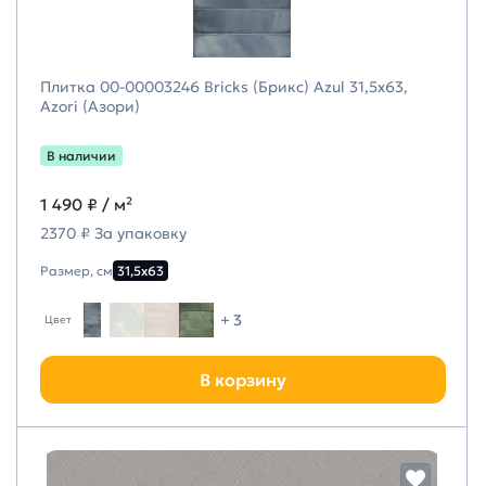
Плитка 00-00003246 Bricks (Брикс) Azul 31,5х63,
Azori (Азори)
В наличии
1 490 ₽
/ м²
2370 ₽ За упаковку
Размер, см
31,5х63
+ 3
Цвет
В корзину