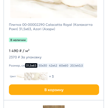
Плитка 00-00002290 Calacatta Royal (Калакатта
Роял) 31,5х63, Azori (Азори)
В наличии
1 490 ₽
/ м²
2370 ₽ За упаковку
Размер, см
31,5х63
30х30
42х42
60х60
20,1х40,5
+ 3
Цвет
В корзину