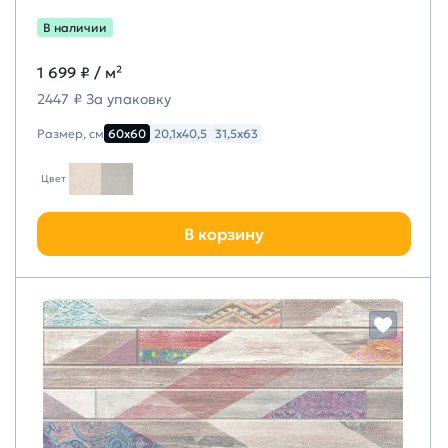
В наличии
1 699 ₽
/ м²
2447 ₽ За упаковку
Размер, см
60х60
20,1х40,5
31,5х63
Цвет
В корзину