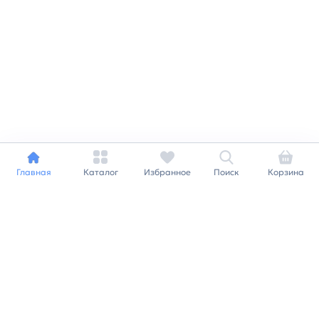
Главная
Каталог
Избранное
Поиск
Корзина
+7 812 240 09 78
order@plitburg.ru
Заказать звонок