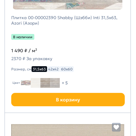
Плитка 00-00002390 Shabby (Шэбби) Inti 31,5х63,
Azori (Азори)
В наличии
1 490 ₽
/ м²
2370 ₽ За упаковку
Размер, см
31,5х63
42х42
60х60
+ 5
Цвет
В корзину