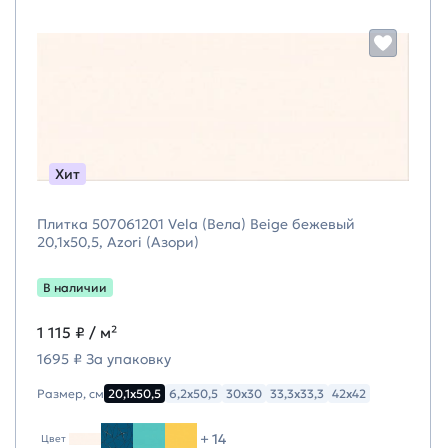
Хит
Плитка 507061201 Vela (Вела) Beige бежевый
20,1х50,5, Azori (Азори)
В наличии
1 115 ₽
/ м²
1695 ₽ За упаковку
Размер, см
20,1х50,5
6,2х50,5
30х30
33,3х33,3
42х42
+ 14
Цвет