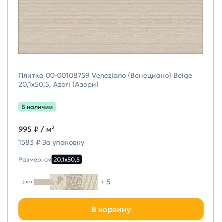
Плитка 00-00108759 Veneziano (Венециано) Beige
20,1х50,5, Azori (Азори)
В наличии
995 ₽
/ м²
1583 ₽ За упаковку
Размер, см
20,1х50,5
+ 5
Цвет
В корзину