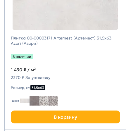
Плитка 00-00003171 Artemest (Артемест) 31,5х63,
Azori (Азори)
В наличии
1 490 ₽
/ м²
2370 ₽ За упаковку
Размер, см
31,5х63
Цвет
В корзину