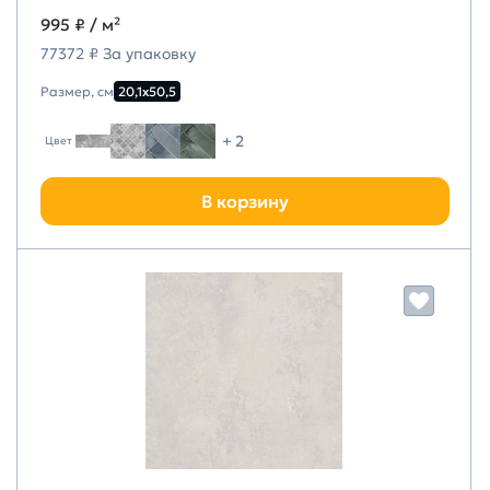
995 ₽
/ м²
77372 ₽ За упаковку
Размер, см
20,1х50,5
+ 2
Цвет
В корзину