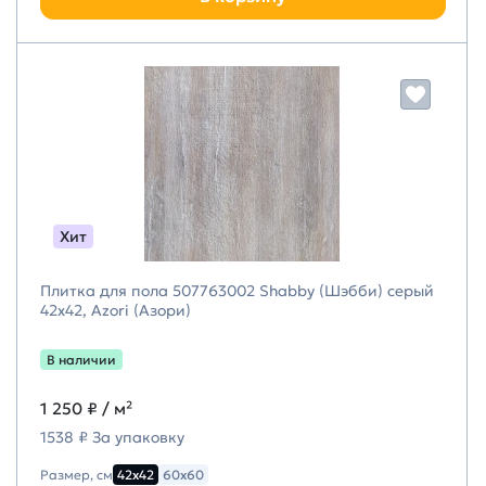
Хит
Плитка для пола 507763002 Shabby (Шэбби) серый
42х42, Azori (Азори)
В наличии
1 250 ₽
/ м²
1538 ₽ За упаковку
Размер, см
42х42
60х60