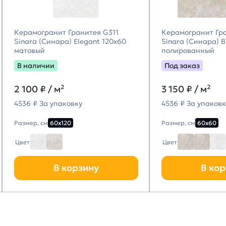
Керамогранит Гранитея G311
Керамогранит Гр
Sinara (Синара) Elegant 120х60
Sinara (Синара) 
матовый
полированный
В наличии
Под заказ
2 100
₽ / м²
3 150
₽ / м²
4536 ₽ За упаковку
4536 ₽ За упаковк
Размер, см
60х120
Размер, см
60х60
Цвет
Цвет
В корзину
В кор