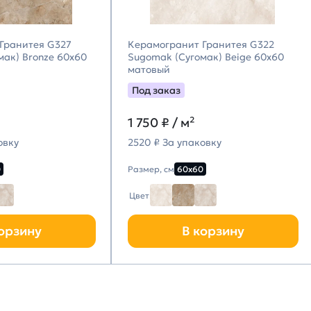
Гранитея G327
Керамогранит Гранитея G322
мак) Bronze 60х60
Sugomak (Сугомак) Beige 60х60
матовый
Под заказ
1 750
₽ / м²
овку
2520 ₽ За упаковку
0
Размер, см
60х60
Цвет
орзину
В корзину